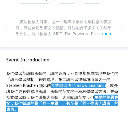
「英語恆毅力計畫」是一門地表上最正向最快樂的英文
課，激起你對學英文的熱情。課程融合了多面向的科學
學習法，以《恆毅力 GRIT: The Power of Passion
...
more
and Perseverance》英文版作指定教材，遵從「窄式
閱讀、聽力」理論，循序漸進地共同讀、聽、寫有關
「熱情如何培養」、「刻意練習」、「恆毅力如何培
養」、「優秀的秘密」、「心態的角色」、「一萬小時
Event Introduction
法則」等等在競爭激烈的全球化中，活得更優秀、更自
在、更快樂所需要知道的科學發現。
我們學習英語時所聽的、讀的東西，不見得都會成功地被我們的
「語言學習機制」有效處理。第二語言習得領域山頭之一的
Stephen Krashen 提出的
窄式學習法 (Narrow Learning)
，就是
讓我們更有效處理所讀、所聽的英文的一種科學學習方法。在做
窄式學習時，我們還是大量聽、大量閱讀英文，但
主要的差異在
於，我們聽讀的是「同一主題」、甚至是「同一作者 / 講者」的
東西。