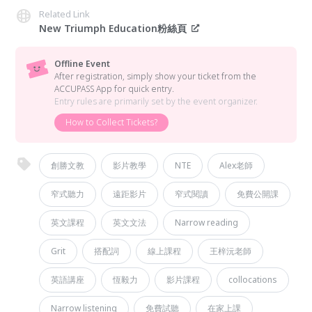
Related Link
New Triumph Education粉絲頁
Offline Event
After registration, simply show your ticket from the
ACCUPASS App for quick entry.
Entry rules are primarily set by the event organizer.
How to Collect Tickets?
創勝文教
影片教學
NTE
Alex老師
窄式聽力
遠距影片
窄式閱讀
免費公開課
英文課程
英文文法
Narrow reading
Grit
搭配詞
線上課程
王梓沅老師
英語講座
恆毅力
影片課程
collocations
Narrow listening
免費試聽
在家上課