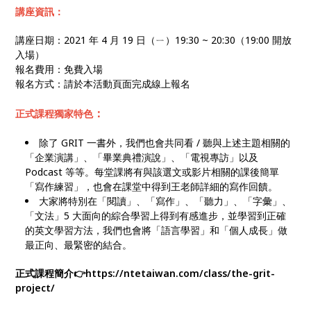
講座資訊：
講座日期：2021 年 4 月 19 日（ㄧ）19:30 ~ 20:30（19:00 開放
入場）
報名費用：免費入場
報名方式：請於本活動頁面完成線上報名
：
正式課程獨家特色
除了 GRIT 一書外，我們也會共同看 / 聽與上述主題相關的
「企業演講」、「畢業典禮演說」、「電視專訪」以及
Podcast 等等。每堂課將有與該選文或影片相關的課後簡單
「寫作練習」，也會在課堂中得到王老師詳細的寫作回饋。
大家將特別在「閱讀」、「寫作」、「聽力」、「字彙」、
「文法」5 大面向的綜合學習上得到有感進步，並學習到正確
的英文學習方法，我們也會將「語言學習」和「個人成長」做
最正向、最緊密的結合。
正式課程簡介👉https://ntetaiwan.com/class/the-grit-
project/