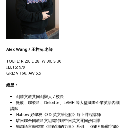
Alex Wang / 王梓沅 老師
TOEFL: R 29, L 28, W 30, S 30
IELTS: 9/9
GRE: V 166, AW 5.5
經歷：
創勝文教共同創辦人 / 校長
微軟、聯發科、Deloitte、LVMH 等大型國際企業英語內訓
講師
Hahow 好學校《3D 英文筆記術》線上課程講師
駐日聯合國教科文組織特聘中日英文逐同步口譯
暢銷語言學習書《搭配詞的力量》系列、《GRE 學霸字彙》