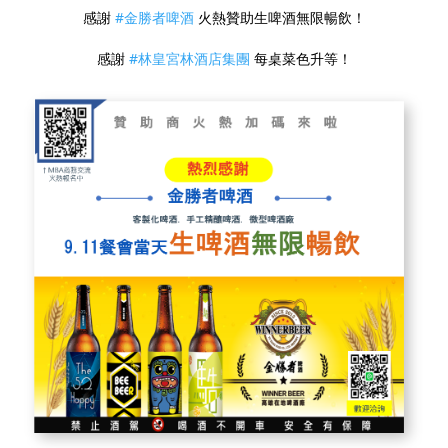
感謝
#金勝者啤酒
火熱贊助生啤酒無限暢飲！
感謝
#林皇宮林酒店集團
每桌菜色升等！