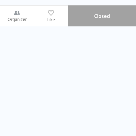
Closed
Organizer
Like
You may like
2026.08.15 (Sat) - 08.22 (Sat)
2026.08.15 (Sat) - 08
【親子手作體驗】哈東派對！
「共織宇宙」
比哈皮、東窩蕊
共織宇宙】 七
Taipei City
New Taipei Ci
#
歡迎新手
715
6
#
植物生態瓶