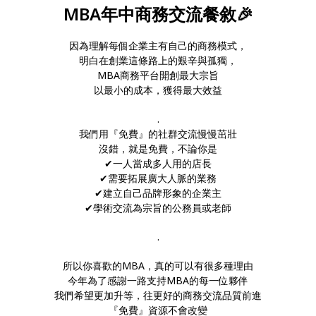
MBA年中商務交流餐敘🎉
因為理解每個企業主有自己的商務模式，
明白在創業這條路上的艱辛與孤獨，
MBA商務平台開創最大宗旨
以最小的成本，獲得最大效益
.
我們用『免費』的社群交流慢慢茁壯
沒錯，就是免費，不論你是
✔一人當成多人用的店長
✔需要拓展廣大人脈的業務
✔建立自己品牌形象的企業主
✔學術交流為宗旨的公務員或老師
.
所以你喜歡的MBA，真的可以有很多種理由
今年為了感謝一路支持MBA的每一位夥伴
我們希望更加升等，往更好的商務交流品質前進
『免費』資源不會改變