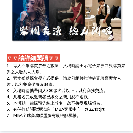
🔽🔽
請詳細閱讀
🔽🔽
1、每人不限購買票券之數量，入場時請出示電子票券並與購買票
券之人數共同入場。
2、素食餐點採套餐方式提供，請於群組接龍時確實填寫素食人
數，以利餐廳備餐及服務。
3、入場時請攜帶個人300張名片以上，以利商務交流。
4、凡報名完成繳費者已繳交之費用恕不退款。
5、本活動一律採預先線上報名，恕不接受現場報名。
6、有任何疑問歡迎洽詢「MBA客服中心：@224btjrt」
7、MBA全球商務聯盟保有最終解釋權。