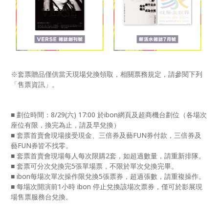
※套票贈品僅供當天現場兌換領取，相關票務規定，請參閱下列
「售票資訊」。
■ 劃位時間：8/29(六) 17:00 於ibon網頁及超商機台劃位（各場次
座位有限，換完為止，請及早兌換）
■ 套票首賣會現場接受現金、三倍券及藝FUN券付款，三倍券及
藝FUN券皆不找零。
■ 套票首賣會現場每人每次限購2套，如超過數量，請重新排隊。
■ 套票可分次兌換完5張單場票，不限於單次兌換完畢。
■ ibon每場次單次操作限兌換5張票券，超過張數，請重複操作。
■ 每場次開演前1小時 ibon 停止兌換該場次票券，僅可於影展現
場售票服務台兌換。