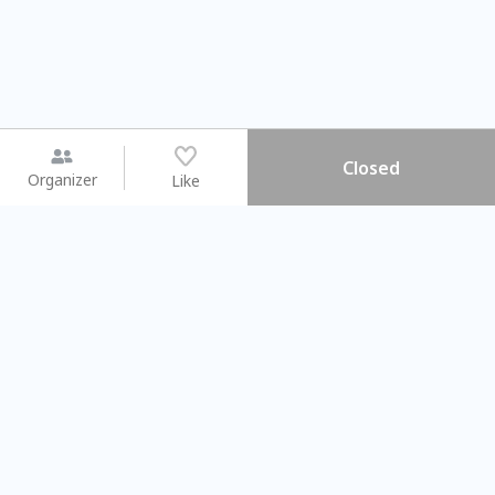
Closed
Organizer
Like
You may like
2026.08.15 (Sat) - 08.22 (Sat)
2026.08.15 (Sat) - 08.
【親子手作體驗】哈東派對！
「共織宇宙」