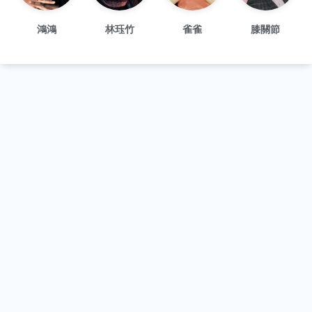
鴻鴻
林珏竹
雀雀
膝關節