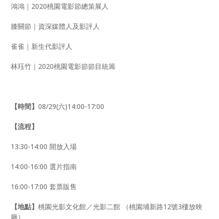
鴻鴻｜2020桃園電影節總策展人
膝關節｜資深媒體人及影評人
雀雀｜新生代影評人
林珏竹｜2020桃園電影節節目統籌
【時間】
08/29(六)14:00-17:00
【流程】
13:30-14:00 開放入場
14:00-16:00 選片指南
16:00-17:00 套票販售
【地點】
桃園光影文化館／光影二館 （桃園埔新路12號3樓放映
廳）