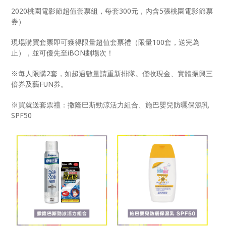
2020桃園電影節超值套票組，每套300元，內含5張桃園電影節票
券）
現場購買套票即可獲得限量超值套票禮（限量100套，送完為
止），並可優先至iBON劃場次！
※每人限購2套，如超過數量請重新排隊。僅收現金、實體振興三
倍券及藝FUN券。
※買就送套票禮：撒隆巴斯勁涼活力組合、施巴嬰兒防曬保濕乳
SPF50