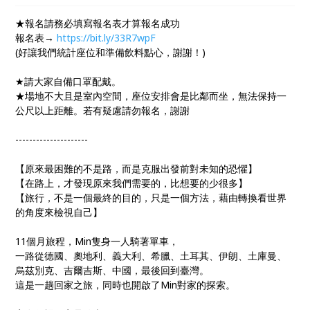
人 4. 現在的生活
★報名請務必填寫報名表才算報名成功
報名表→
https://bit.ly/33R7wpF
(好讓我們統計座位和準備飲料點心，謝謝！)
★請大家自備口罩配戴。
★場地不大且是室內空間，座位安排會是比鄰而坐，無法保持一
公尺以上距離。若有疑慮請勿報名，謝謝
---------------------
【原來最困難的不是路，而是克服出發前對未知的恐懼】
【在路上，才發現原來我們需要的，比想要的少很多】
【旅行，不是一個最終的目的，只是一個方法，藉由轉換看世界
的角度來檢視自己】
11個月旅程，Min隻身一人騎著單車，
一路從德國、奧地利、義大利、希臘、土耳其、伊朗、土庫曼、
烏茲別克、吉爾吉斯、中國，最後回到臺灣。
這是一趟回家之旅，同時也開啟了Min對家的探索。