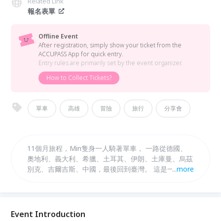
Related Link
報名表單
Offline Event
After registration, simply show your ticket from the
ACCUPASS App for quick entry.
Entry rules are primarily set by the event organizer.
How to Collect Tickets?
單車
高雄
冒險
旅行
分享會
11個月旅程，Min隻身一人騎著單車， 一路從德國、
奧地利、義大利、希臘、土耳其、伊朗、土庫曼、烏茲
別克、吉爾吉斯、中國，最後回到臺灣。 這是一趟回
...
more
家之旅，同時也開啟了Min對家的探索。 困住我們的是
什麼？ 是外在的環境？天生的條件？還是內心不願放
下的成見？ ｜分享內容｜ 1. 為何要走這趟旅行?為何
選擇騎單車？為何從德國開始？ 2. 旅行小故事（德
Event Introduction
國、奧地利、義大利、伊朗） 3. 在路上遇到的瘋子旅