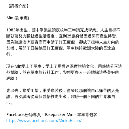
【講者介紹】
Min (謝承惠)
1983年出生，國中畢業後讀夜校半工半讀完成學業。人生目標不
斷朝著努力賺錢過生活邁進，直到25歲身體因過勞而產生轉變。
因為聽說澳洲薪資高而申請了打工度假，卻成了扭轉人生方向的
契機，展開了日後德國打工度假、單車橫跨歐洲大陸的長途旅
行。
現在Min愛上了單車，愛上了用慢速深度體驗文化，用熱情分享這
些體驗，並在單車旅行社工作，帶領更多人一起體驗這些美好的
經驗！
走出去，接受衝擊，承受痛苦後，會發現那個讓自己痛苦的人是
誰。再次試著從這個體悟裡走出來，體驗一個不同的世界和自
己。
Facebook粉絲專頁：Bikepacker Min - 單車背包客
https://www.facebook.com/MinkaHsieh/