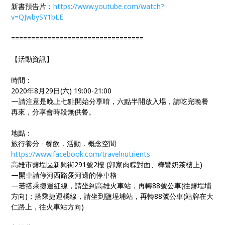
新書預告片：
https://www.youtube.com/watch?
v=QJwbySY1bLE
=================================
【活動資訊】
時間：
2020年8月29日(六) 19:00-21:00
—請注意是晚上七點開始分享唷，六點半開放入場，請吃完晚餐
再來，分享會時段無供餐。
地點：
旅行養分 - 餐飲．活動．概念空間
https://www.facebook.com/travelnutrients
高雄市鹽埕區新興街291號2樓 (郭家肉粽對面、樺豐奶茶樓上)
—開車請停河西路愛河邊的停車格
—若搭乘捷運紅線，請坐到高雄火車站，再轉88號公​​車(往鹽埕埔
方向)；搭乘捷運橘線，請坐到鹽埕埔​站​，再轉88號公車(站牌在大
仁路上，往火車站方向)