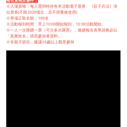
報名資格及條件：
※入場資格：每人需同時持有本活動電子票券、《莊子兵法》演
出票券(不限2020場次，且不得重複使用)
※單場正取名額：100名
※活動報到時間：早上10:00開始報到，10:30活動開始。
※一人一次限購一票（可分多次購買），後續報名表單請務必以
「真實姓名」填寫參加者資料。
※非親子節目，建議10歲以上觀眾參與