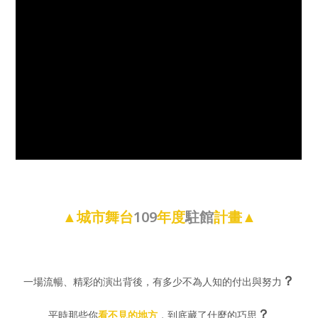
▲城市舞台
109
年度
駐館
計畫▲
？
一場流暢、精彩的演出背後，有多少不為人知的付出與努力
？
平時那些你
看不見的地方
，到底藏了什麼的巧思