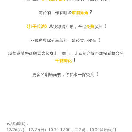
？
前台的工作有哪些
眉眉角角
！
《莊子兵法》
幕後導覽活動，全程
免費
參與
！
不藏私與你分享幕前、幕後大小秘辛
誠摯邀請您從觀眾席起身走上舞台、走進前台近距離探看舞台的
！
千變萬化
！
更多的劇場面貌，等你來一探究竟
●活動時間：
12/26(六)、12/27(日) 10:30-12:00，共2場，10:00開始報到