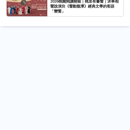
2026桃園閱讀開箱｜桃里有書聲｜沐寧相
聲說演坊《聲動龍潭》經典文學的客語
「變聲」