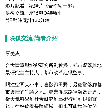
影片觀看│ 紀錄片《合作宅一起》
映後交流│ 座談與QA時間
*活動時間計120分鐘
▌映後交流-
講者介紹
康旻杰
台大建築與城鄉研究所副教授，都市聚落與地
景研究室主持人，都市改革組織監事。
關注空間大小事，喜歡跑田野，最後常落腳都
市邊陲的爭議之地。專業養成路徑頗為迂迴，
從大氣科學到社會研究到藝術行動到規劃實
踐，往好處看是跨領域，但也可能始終位於