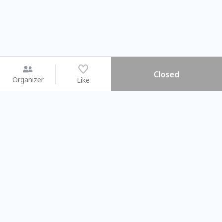
Closed
Organizer
Like
You may like
2026.08.15 (Sat) - 08.22 (Sat)
2026.08.15 (Sat) - 08
【親子手作體驗】哈東派對！
「共織宇宙」