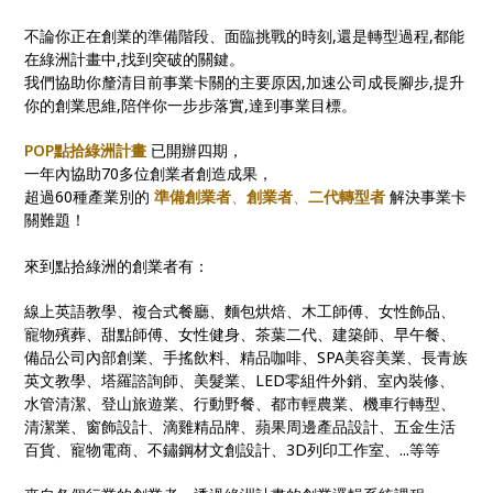
不論你正在創業的準備階段、面臨挑戰的時刻,還是轉型過程,都能
在綠洲計畫中,找到突破的關鍵。
我們協助你釐清目前事業卡關的主要原因,加速公司成長腳步,提升
你的創業思維,陪伴你一步步落實,達到事業目標。
POP點拾綠洲計畫
已開辦四期，
一年內協助70多位創業者創造成果，
超過60種產業別的
準備創業者
、
創業者
、
二代轉型者
解決事業卡
關難題！
來到點拾綠洲的創業者有：
線上英語教學、複合式餐廳、麵包烘焙、木工師傅、女性飾品、
寵物殯葬、甜點師傅、女性健身、茶葉二代、建築師、早午餐、
備品公司內部創業、手搖飲料、精品咖啡、SPA美容美業、長青族
英文教學、塔羅諮詢師、美髮業、LED零組件外銷、室內裝修、
水管清潔、登山旅遊業、行動野餐、都市輕農業、機車行轉型、
清潔業、窗飾設計、滴雞精品牌、蘋果周邊產品設計、五金生活
百貨、寵物電商、不鏽鋼材文創設計、3D列印工作室、...等等