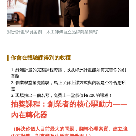
(綠洲計畫學員案例：木工師傅自立品牌商業簡報)
▌你會在體驗課得到的收穫
綠洲計畫的完整課程資訊，以及綠洲計畫能如何完善你的創
業路
創業學堂搶先體驗，馬上了解上課方式與內容是否符合您所
需
現場抽出一個名額，免費上一堂價值$8200的課程！
抽獎課程：創業者的核心驅動力——
內在轉化器
（解決你個人目前最大的問題，翻轉心理素質、建立強
內在狀態，對事業及生活直接受用！）