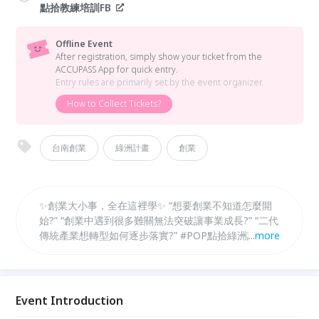
點拾教練培訓FB
Offline Event
After registration, simply show your ticket from the
ACCUPASS App for quick entry.
Entry rules are primarily set by the event organizer.
How to Collect Tickets?
台南創業
綠洲計畫
創業
✨創業大小事，全在這裡學✨ “想要創業不知道怎麼開
始?” “創業中遇到很多難關無法突破讓事業成長?” “二代
傳統產業想轉型如何逐步落實?” #POP點拾綠洲計畫
...
more
已開辦四期， 一年內協助70多位創業者創造成果， 超
過60種產業別的 #準備創業者、#創業者、#二代轉型
者 解決事業卡關難題！ 🔍課程內容包含：創業者心理
素質、天賦定位、商業思維、品牌定位與營運， 到商
Event Introduction
業開發、商務簡報、商業發表、演說訓練、資源建