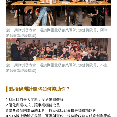
(第一期綠洲發表會：邀請到重量級創業導師, 游舒帆院長、阿咪
老師蒞臨現場指導)
(第二期綠洲發表會：邀請到重量級創業導師, 游舒帆院長、小圭
老師蒞臨現場指導)
▌點拾綠洲計畫將如何協助你？
1.找出目前最大問題，度過迫切難關
2.優化商業模式，讓事業穩健成長
3.學會多個國際系統工具，協助你找到最快最穩成功路徑
4.50%以上體驗式學習、互動與實作，快速吸收建立縝密創業思維