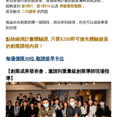
來自各個行業的創業者，透過綠洲計畫的創業邏輯系統課程，
能夠達到
從0到1
、
從1到10
以及
突破當前瓶頸
，
甚至解決
二代接班
的問題
無論你在創業的哪一個階段，相信來到綠洲，你也可以成就事業
的目標
點拾綠洲計畫體驗課, 只要$200即可搶先體驗超值
的創業課程內容！
每場僅限30位,敬請提早卡位
【創業成果發表會，邀請到重量級創業導師現場指
導】