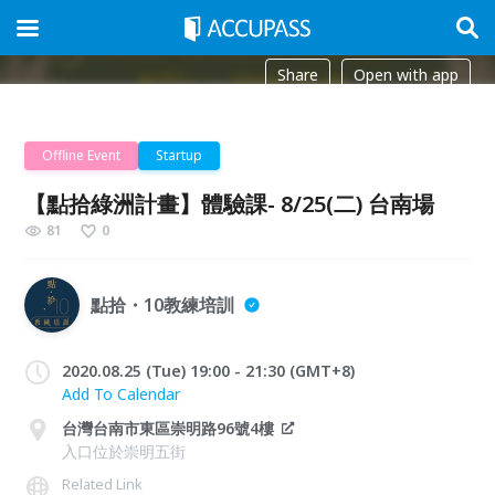
Share
Open with app
Offline Event
Startup
【點拾綠洲計畫】體驗課- 8/25(二) 台南場
81
0
點拾・10教練培訓
2020.08.25 (Tue) 19:00 - 21:30 (GMT+8)
Add To Calendar
台灣台南市東區崇明路96號4樓
入口位於崇明五街
Related Link