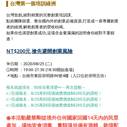
▌台灣第一個培訓綠洲
台灣首創,絕對精實的完整創業培訓課。
點拾團隊篩選、整合國內外的創業必備資源,打造成一座專屬創業
者的綠洲,解救創業者的營收枯竭。
如果你也渴望創業成功,這場含金量滿滿的說明會你絕對不要錯
過！
NT$200元,搶先避開創業風險
🎯日期 ：2020/08/25 (二)
🕡時間 ：19:00-21:30 (18:30開始進場)
📌地點：台南市東區崇明路96號4樓（入口位於崇明五街）
報名就趁現在，怕你沒看清楚👀～再次提醒～
👉完成報名，8/25再到現場抽獎價值$8200元的課程！
👉完成報名，8/25再到現場抽獎價值$8200元的課程！
👉完成報名，8/25再到現場抽獎價值$8200元的課程！
◉本活動嚴禁剛從境外任何國家回國14天內的民眾
參加，場地皆會消毒、量額溫並備有酒精，敬請配