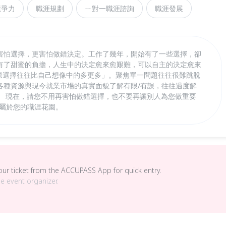
競爭力
職涯規劃
ㄧ對一職涯諮詢
職涯發展
害怕選擇，更害怕做錯決定。工作了幾年，開始有了一些選擇，卻
有了甜蜜的負擔，人生中的決定愈來愈艱難，可以自主的決定愈來
實際選擇往往比自己想像中的多更多」。聚焦單一問題往往很難跳脫
各種資源與現今就業市場的真實面貌了解有限/有誤，往往過度解
。 現在，請您不用再害怕做錯選擇，也不要再讓別人為您做重要
造專屬於您的職涯花園。
your ticket from the ACCUPASS App for quick entry.
he event organizer.