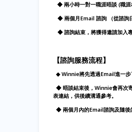
◆ 兩小時一對一職涯晤談 (職
◆ 兩個月Email 諮詢 （從諮
◆ 諮詢結束，將獲得邀請加入專
【諮詢服務流程】
◆ Winnie將先透過Email
◆ 晤談結束後，Winnie會再次
表連結，供後續溝通參考。
◆ 兩個月內的Email諮詢及隨