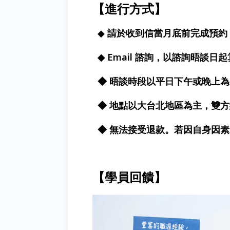
【
進行方式
】
◆
請於收到信當月底前完成預約
◆ Email 諮詢，以諮詢晤談日起
◆ 晤談時段以平日下午或晚上
◆ 地點以大台北地區為主，雙
◆ 無法接受退款。若因自身因
【
學員回饋
】