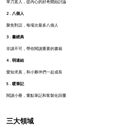
單刀直入，從內心的好奇開始討論
2 .
八個人
聚焦對話，每場次最多八個人
3 .
書經典
非讀不可，帶你閱讀重要的書籍
4 .
弱連結
愛知求真，和小夥伴們一起成長
5 .
暖筆記
閱讀小冊，重點筆記和客製化回覆
三大領域