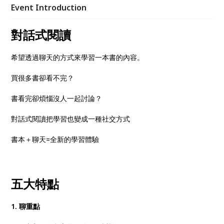
感性、從神話討論到人生，一起來一場生命智慧的洗禮
Event Introduction
吧！
對話式閱讀
希望透過聊天的方式來學習一本書的內容。
買很多書卻看不完？
書看完卻煩惱沒人一起討論？
對話式閱讀把學習也變成一種社交方式
書本＋聊天=全新的學習體驗
五大特點
1.
聊重點