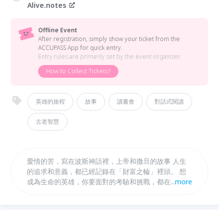
Alive.notes
Offline Event
After registration, simply show your ticket from the
ACCUPASS App for quick entry.
Entry rules are primarily set by the event organizer.
How to Collect Tickets?
英雄的旅程
故事
讀書會
對話式閱讀
古老智慧
愛情的苦，寫在波斯神話裡，上帝和撒旦的故事 人生
的追求和意義，都已經記錄在「財富之輪」裡頭。 想
成為生命的英雄，你要面對的考驗和挑戰，都在「龍」
...
more
的象徵裡。 作者喬瑟夫．坎伯畢生研究古今中外的神
話，並告訴我們在神話裡他學到什麼，又為什麼神話對
我們來說是重要的。從工作討論到愛情、從理性討論到