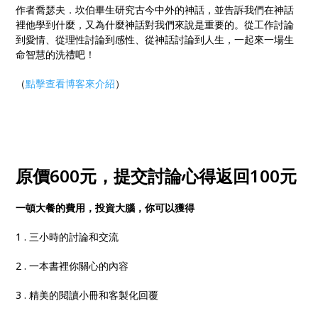
作者喬瑟夫．坎伯畢生研究古今中外的神話，並告訴我們在神話
裡他學到什麼，又為什麼神話對我們來說是重要的。從工作討論
到愛情、從理性討論到感性、從神話討論到人生，一起來一場生
命智慧的洗禮吧！
（
點擊查看博客來介紹
）
原價
600
元，提交討論心得返回
100
元
一頓大餐的費用，投資大腦，你可以獲得
1 . 三小時的討論和交流
2 . 一本書裡你關心的內容
3 . 精美的閱讀小冊和客製化回覆