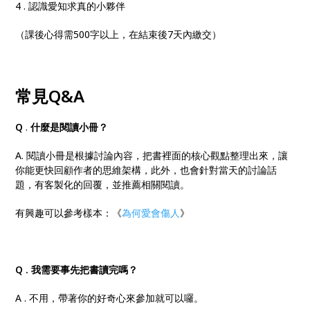
4 . 認識愛知求真的小夥伴
（課後心得需500字以上，在結束後7天內繳交）
常見
Q&A
Q
.
什麼是閱讀小冊？
A. 閱讀小冊是根據討論內容，把書裡面的核心觀點整理出來，讓
你能更快回顧作者的思維架構，此外，也會針對當天的討論話
題，有客製化的回覆，並推薦相關閱讀。
有興趣可以參考樣本：《
為何愛會傷人
》
Q .
我需要事先把書讀完嗎？
A . 不用，帶著你的好奇心來參加就可以囉。