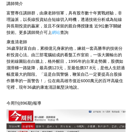
講師簡介
富豐專任講師群，由康老師領軍，具有股市數十年實戰經驗，非
理論派，以長線投資結合短線切入時機，透過技術分析成為短線
與長期投資的贏家，並且不保留的親自傳授賺進 近9位數字關鍵
技術。更多講師簡介可上
網站
查詢
康進清老師
36歲享財富自由，累積億元身家的他，練就一套高勝率的技術分
析投資心法。由三部電腦組成的看盤工作室前，一張大圖輸出的
技術線圖貼在白牆上，格外醒目，1995年的台苯走勢圖，股價如
溜滑梯一路陡降，最高價123元，至最低價37.8元，是他人生賠過
幅度最大的階段。「這是自我警惕，鞭策自己一定要提高台股操
作勝率的一面警告！」位在南高雄市值近6000萬元的百坪高級住
宅裡，現年36歲的康進清語氣堅決地說。
今周刊(896期)報導