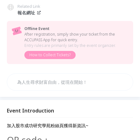
Related Link
報名網址
Offline Event
After registration, simply show your ticket from the
ACCUPASS App for quick entry.
Entry rules are primarily set by the event organizer.
How to Collect Tickets?
為人生尋求財富自由，從現在開始！
Event Introduction
加入股市成功研究學苑粉絲頁獲得新資訊~
QR code：