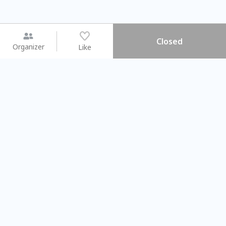
Closed
Organizer
Like
You may like
2026.08.15 (Sat) - 08.22 (Sat)
2026.08.15 (Sat) - 0
【親子手作體驗】哈東派對！
「共織宇宙」
比哈皮、東窩蕊
共織宇宙】 
Taipei City
New Taipei C