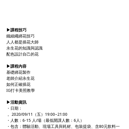
▶課程技巧
鐵細繩綁花技巧
人人都是插花大師
永生花的知識與認識
配色設計自己的花
▶課程內容
基礎綁花製作
老師介紹永生花
如何正確插花
IG打卡美照教學
▶活動資訊
・日期：
。2020/09/11（五）19:00–21:00
・人數：6-15 人/場（最低開課人數：6人）
・包含：體驗活動、現場工具與耗材、包裝提袋、含80元飲料一