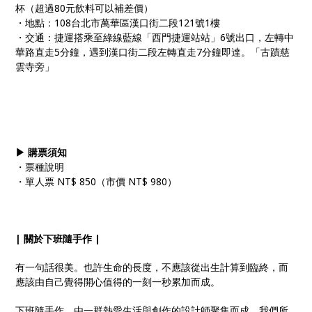
杯（超過80元飲料可以補差價）
・地點：108台北市萬華區漢口街二段121號1樓
・交通：捷運搭乘至綠線藍線「西門捷運站站」6號出口，左轉中
華路直走5分鐘，遇到漢口街二段左轉直走7分鐘即達。「古蹟慈
雲寺旁」
▶ 購票須知
・票種說明
・單人票 NT$ 850（市價 NT$ 980）
| 關於下班隨手作 |
有一句話很美。也許生命的長度，不應該從出生計算到臨終，而
應該由自己覺得開心值得的一刻一秒累加而成。
下班隨手作，由一群熱愛生活與創作的設計師聚集而成，我們所