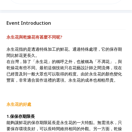
主花與配花，教你初學著也能做出來的方式，為了凸顯
永生花的美，我們特地製作工業風迷你八角花盆，讓質
感提升。製作出專屬於你的不凋花盆，視覺的享受，體
驗美所帶來的不同層次。
Event Introduction
永生花與乾燥花有甚麼不同呢?
永生花指的是透過特殊加工的鮮花。通過特殊處理，它的保存期
間比鮮花更長久。
在台灣，除了「永生花」的稱呼之外，也被稱為「不凋花」，與
乾燥花有些不同。最初這個技術只在花藝設計師之間流傳，現在
已經普及到一般大眾也可以取得的程度。由於永生花的顏色變化
豐富，非常適合當作送禮的選項。永生花的成本也相較昂貴。
永生花的好處
1.保保存期限長
能夠讓鮮花的保存期限延長是永生花的一大特點。無需澆水，只
要保存環境良好，可以長時間維持相同的外觀。另一方面，乾燥