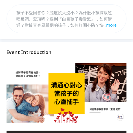
孩子不愛回答你？態度沒大沒小？為什麼小孩搞叛逆、
唱反調、愛頂嘴？遇到『白目孩子毒舌派』，如何溝
通？對於青春風暴期的孩子，如何打開心防？快速建立
...
more
親子關係的『超好聊話術』？【溝通心對心——當孩
子的心靈捕手】知名親子教育專家 王晴老師 讓你拆解
孩子的青春地雷，擊出親子溝通全壘打！優惠只到9/2
止！
Event Introduction