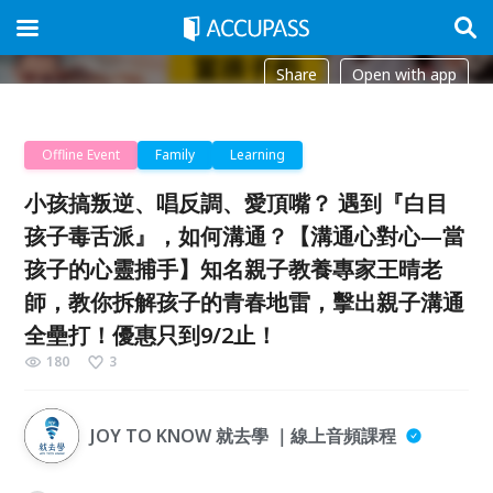
Share
Open with app
Offline Event
Family
Learning
小孩搞叛逆、唱反調、愛頂嘴？ 遇到『白目
孩子毒舌派』，如何溝通？【溝通心對心—當
孩子的心靈捕手】知名親子教養專家王晴老
師，教你拆解孩子的青春地雷，擊出親子溝通
全壘打！優惠只到9/2止！
180
3
JOY TO KNOW 就去學 ｜線上音頻課程