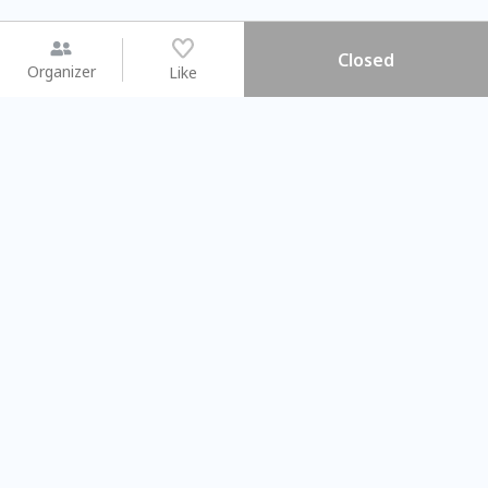
Closed
Organizer
Like
You may like
2026.08.15 (Sat) - 08.22 (Sat)
2026.08.15 (Sat) - 08.
【親子手作體驗】哈東派對！
「共織宇宙」
比哈皮、東窩蕊
共織宇宙】 七
Taipei City
New Taipei Ci
#
歡迎新手
985
9
#
植物生態瓶