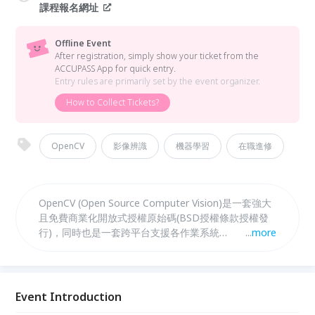
課程報名網址
Offline Event
After registration, simply show your ticket from the
ACCUPASS App for quick entry.
Entry rules are primarily set by the event organizer.
How to Collect Tickets?
OpenCV
影像辨識
機器學習
在職進修
OpenCV (Open Source Computer Vision)是一套強大
且免費商業化開放式授權原始碼(BSD授權條款授權發
行)，同時也是一套跨平台支援各作業系統
...
more
(Windows/Mac/Linux/Android/iOS)之電腦視覺庫。本
課程將以 OpenCV 在筆記型電腦中進行人臉辨識，並
且利用 Google 的機器學習工具 TensorFlow 及
Teachable Machine 進行模型訓練，實現影像即時分
Event Introduction
類以及身份識別。