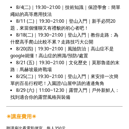
8/4(二)｜19:30~21:00｜技術知識｜保證學會：簡單
繩結的高等應用技法
8/11 (二)｜19:30~21:00｜登山入門｜新手必問20
題，來當個懂聊又有禮貌的初心者吧！
8/18(二)｜19:30~21:00｜登山入門｜教你走路：為
什麼高手爬山比較不累？走路技巧大公開
8/20(四)｜19:30~21:00｜風險防治｜高山症不是
google就懂！高山症的辨識/預防/處置
8/21 (五)｜19:30~21:00｜文化歷史｜莫那魯道的末
路：馬赫坡最終戰場
8/25(二)｜19:30~21:00｜登山入門｜來安排一次簡
單的百岳行程吧！入園證/山屋申請的邊邊角角
8/29 (六)
｜11:00~12:30｜
露營入門
｜
戶外新鮮人：
找到適合你的露營風格與裝備
☀講座費用☀
聽講座比看電影便宜，每人350元。