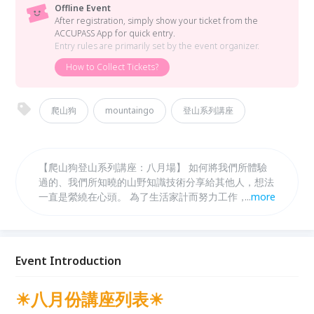
Offline Event
After registration, simply show your ticket from the
ACCUPASS App for quick entry.
Entry rules are primarily set by the event organizer.
How to Collect Tickets?
爬山狗
mountaingo
登山系列講座
【爬山狗登山系列講座：八月場】 如何將我們所體驗
過的、我們所知曉的山野知識技術分享給其他人，想法
一直是縈繞在心頭。 為了生活家計而努力工作，為了
...
more
興趣而努力經營爬山狗。 從創始至今我們累積了兩年
半的努力，有了足夠的信心與經驗，也持續擁抱著對於
山林的熱情，爬山狗開啟了新的講座計畫，我們要將蘊
涵對於山對於島的愛，介紹、分享、傳遞給喜歡爬山狗
Event Introduction
的你們。
☀八月份講座列表☀