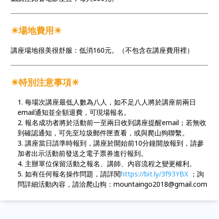
☀場地費用☀
講座場地很美很舒服：低消160元。（不包含在講座費用裡）
☀
特別注意事項
☀
每場次講座最低人數為八人，如不足八人將於講座前兩日
email通知並全額退費，可現場報名。
報名成功者將於活動前一至兩日收到講座提醒email；若無收
到確認通知，可先至垃圾郵件匣查看，或與爬山狗聯繫。
講座當日請準時報到，講座於開始前10分鐘開放報到，請參
加者出示活動前發送之電子票券進行報到。
主辦單位保留活動之報名、講師、內容流程之變更權利。
如有任何報名操作問題，請詳閱
https://bit.ly/3f93YBX
；詢
問詳細活動內容，請洽爬山狗：mountaingo2018@gmail.com