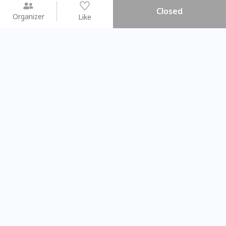
Closed
Organizer
Like
You may like
2026.08.15 (Sat) - 08.22 (Sat)
2026.08.15 (Sat) - 08
【親子手作體驗】哈東派對！
「共織宇宙」
比哈皮、東窩蕊
共織宇宙】 七
Taipei City
New Taipei Ci
#
歡迎新手
1157
11
#
植物生態瓶