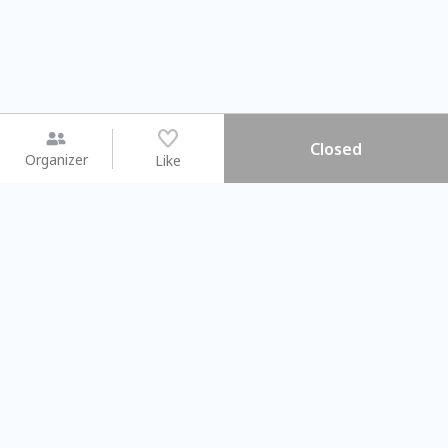
Closed
Organizer
Like
You may like
2026.08.15 (Sat) - 08.22 (Sat)
2026.08.15 (Sat) - 08
【親子手作體驗】哈東派對！
「共織宇宙」