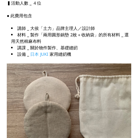
▍活動人數 _ ４位
● 此費用包含
講師 _ 大侯「土力」品牌主理人／設計師
材料 _ 製作「兩用圓形鍋墊 2枚＋收納袋」的所有材料 _ 選
用天然棉麻布料
講課 _ 關於物件製作、基礎縫紉
設備 _
日本 JUKI
家用縫紉機