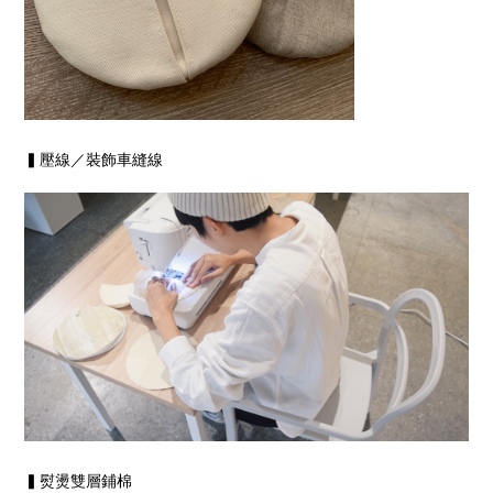
▍壓線／裝飾車縫線
▍熨燙雙層鋪棉