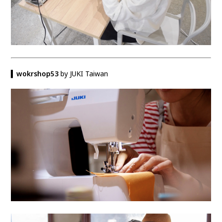
▍
wokrshop53
by JUKI Taiwan