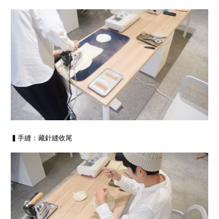
▍手縫：藏針縫收尾