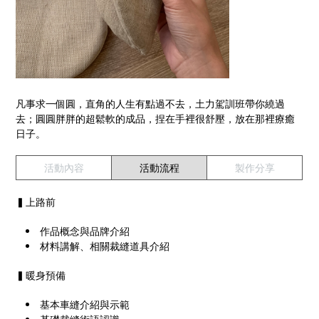
凡事求一個圓，直角的人生有點過不去，土力駕訓班帶你繞過
去；圓圓胖胖的超鬆軟的成品，捏在手裡很舒壓，放在那裡療癒
日子。
活動內容
活動流程
製作分享
▍上路前
作品概念與品牌介紹
材料講解、相關裁縫道具介紹
▍暖身預備
基本車縫介紹與示範