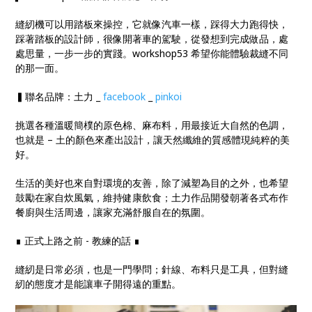
縫紉機可以用踏板來操控，它就像汽車一樣，踩得大力跑得快，
踩著踏板的設計師，很像開著車的駕駛，從發想到完成做品，處
處思量，一步一步的實踐。workshop53 希望你能體驗裁縫不同
的那一面。
▍聯名品牌：土力 _
facebook
_
pinkoi
挑選各種溫暖簡樸的原色棉、麻布料，用最接近大自然的色調，
也就是 – 土的顏色來產出設計，讓天然纖維的質感體現純粹的美
好。
生活的美好也來自對環境的友善，除了減塑為目的之外，也希望
鼓勵在家自炊風氣，維持健康飲食；土力作品開發朝著各式布作
餐廚與生活周邊，讓家充滿舒服自在的氛圍。
∎ 正式上路之前 - 教練的話 ∎
縫紉是日常必須，也是一門學問；針線、布料只是工具，但對縫
紉的態度才是能讓車子開得遠的重點。