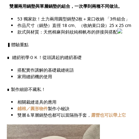
雙層兩用鍋墊與單層鍋墊的組合，一次學到兩種不同做法。
53 獨家款！土力兩用圓型鍋墊2枚＋束口收納 「3件組合」
作品尺寸（鍋墊）直徑 18 cm、（收納束口袋）25 x 25 cm
款式與材質：天然棉麻與斜紋純棉帆布的拼接與搭配
▍體驗重點
∎ 縫紉初學ＯＫ！從頭講起的縫紉基礎
搭配實作講解的基礎裁縫術語
家用縫紉機的使用
∎ 製作細節不藏私！
相關裁縫道具的應用
鋪棉／圓形物件
製作小秘訣
雙層＆單層鍋墊也都可以當隔熱手套，
露營也可以帶上它