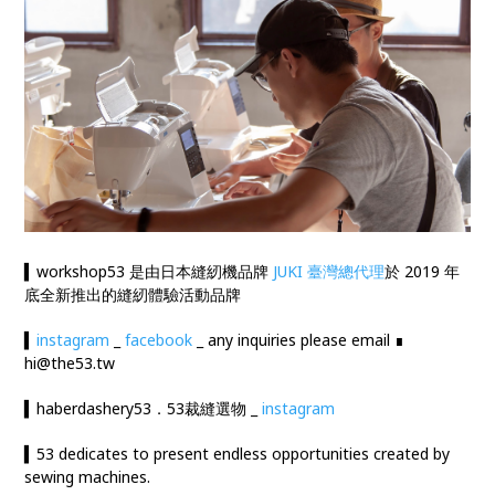
▍workshop53 是由日本縫紉機品牌
JUKI 臺灣總代理
於 2019 年
底全新推出的縫紉體驗活動品牌
▍
instagram
_
facebook
_ any inquiries please email ∎
hi@the53.tw
▍haberdashery53．53裁縫選物 _
instagram
▍53 dedicates to present endless opportunities created by
sewing machines.