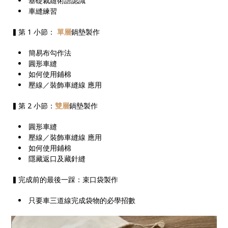
基礎裁縫術語認識
車縫練習
▍第 1 小節：
單層
鍋墊製作
簡易布勾作法
圓形車縫
如何使用鋪棉
壓線／裝飾車縫線 應用
▍第 2 小節：
雙層
鍋墊製作
圓形車縫
壓線／裝飾車縫線 應用
如何使用鋪棉
隱藏返口及藏針縫
▍完成前的最後一踩：束口袋製作
只要車三道線完成袋物的必學招數