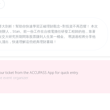
財
要大剖析！幫助你快速學習正確理財觀念~對投資不再恐懼！ 本次
院創辦人，Stan。前一份工作在台積電擔任研發工程師的他，靠著
在交大研究所期間靠股票賺到人生第一桶金。 導讀過程將分享他
入淺出，快速理解這些經典理財書籍！
your ticket from the ACCUPASS App for quick entry.
he event organizer.