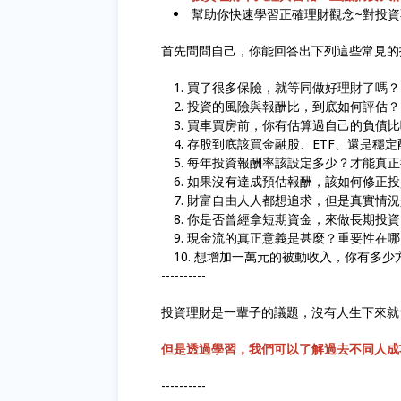
幫助你快速學習正確理財觀念~對投
首先問問自己，你能回答出下列這些常見的
買了很多保險，就等同做好理財了嗎？
投資的風險與報酬比，到底如何評估？
買車買房前，你有估算過自己的負債比
存股到底該買金融股、ETF、還是穩定
每年投資報酬率該設定多少？才能真正
如果沒有達成預估報酬，該如何修正投
財富自由人人都想追求，但是真實情況
你是否曾經拿短期資金，來做長期投資
現金流的真正意義是甚麼？重要性在哪
想增加一萬元的被動收入，你有多少
----------
投資理財是一輩子的議題，沒有人生下來就
但是透過學習，我們可以了解過去不同人成
----------