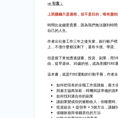
📣
引言：
上班賺錢只是過程，並不是目的，唯有盡快
時間比金錢更貴重，因為我們無法賺到時間
自己的人生。
作者出社會工作三年之後失業，銀行帳戶裡只剩
上，不僅什麼都沒剩下，還有卡債、學貸、
但是接下來他透過儲蓄、投資、副業，用5年的
由，提早退休。30歲的他，成為美國FIR
這本書，就是FIRE運動的行動手冊，作者
如何把現有的全職工作當跳板，最大
與雇主協商加薪：時機與該準備的資
如何找到適合你的副業
讓副業變成你的被動收入：你睡覺時
投資組合 + 提領率 + 5個方法，讓錢
省錢旅遊與省錢居住的方法