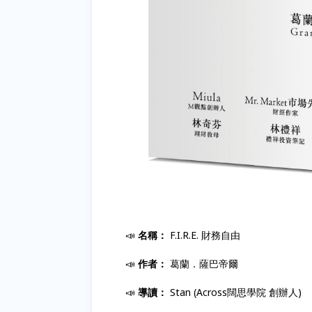
📣
名稱：
F.I.R.E. 財務自由
📣
作者：
葛蘭．薩巴帝爾
📣
導讀：
Stan (Across闊思學院 創辦人)