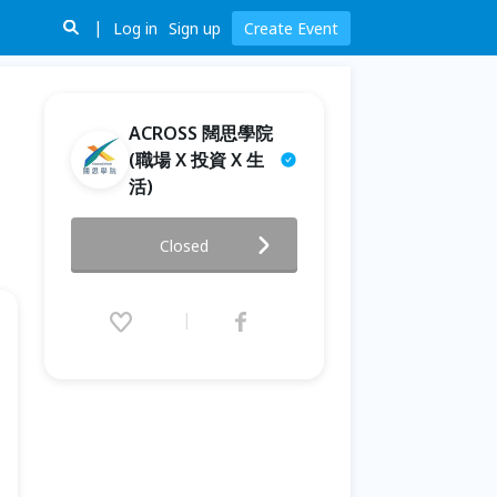
Log in
Sign up
Create Event
ACROSS 闊思學院
(職場 X 投資 X 生
活)
【投資武林秘笈】經典導讀系列
Closed
(二) F.I.R.E. 財務自由
2020.07.05 (Sun) 19:00 - 21:30
(GMT+8)