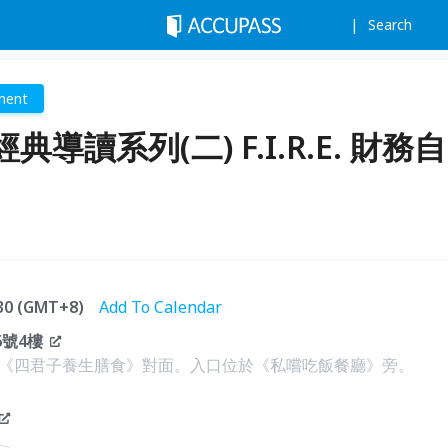
Search
ment
讀系列(二) F.I.R.E. 財務自
:30 (GMT+8)
Add To Calendar
6號4樓
《四君子養生膳食》對面。入口位於《私嚐吃飯餐廳》旁。