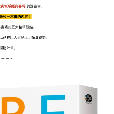
投資領域經典書籍
的說書會。
吸收一本書的內容！
典書籍的五大精華觀點。
以站在巨人肩膀上，拓展視野。
理財計畫。
----------