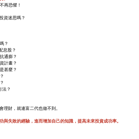
資不再恐懼！
投資迷思嗎？
嗎？
配息股？
抗通膨？
資計畫？
是甚麼？
？
？
方法？
會理財，就連富二代也做不到。
功與失敗的經驗，進而增加自己的知識，提高未來投資成功率。