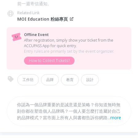
前一週寄信通知。
Related Link
MOI Education 粉絲專頁
Offline Event
After registration, simply show your ticket from the
ACCUPASS App for quick entry.
Entry rules are primarily set by the event organizer.
How to Collect Tickets?
工作坊
品牌
教育
設計
你認為一個品牌重要的是誠意還是策略？你知道無時無
刻你都在塑造個人品牌嗎？一個人要怎麼打造屬於自己
的品牌模式？當市面上所有人與書都告訴你網路是打造
...
more
你的個人品牌最好的工具時，千萬不要相信憑藉網路你
可以自造品牌。2020年七月，帶領 MOI 前導團隊造訪
歐洲 13 國 25 城市的執行設計長 Muyu，以及三棲遊