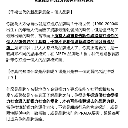
#說真話的方式打破你的品牌迷思
【千禧世代的新品牌意象－個人品牌】
你認為大方做自己就是打造好品牌嗎？千禧世代（1980-2000年
出生）的年輕人們面臨了資訊最蓬勃發展的時代，但是也成為了
最難出頭的時代。當市面上
所有人與書都告訴你網路是打造你的
個人品牌最好的工具時，千萬不要相信憑藉網路你可以自造品
牌。
如果可以，那人人都成為品牌達人了。你真正需要的，是一
套與眾不同的思維模式，在 META 品牌吧！裡，我們透過教育設
計帶你打造一個人的品牌模式圖。
【你真的知道什麼是品牌嗎？還是只是被一個絢麗的名詞沖昏
了？】
什麼是品牌？名聲地位？金錢權力？專業技能？社群媒體知名
度？或著都是？在真正了解品牌之前，你得先
掌握這個社會從權
力社會邁入影響力社會的變化，才有可能推翻過去的品牌典範。
當你搞懂影響力的運作方法，不管是組織行為的肯定探詢、或是
兩性關係中的一致傾聽，或是品牌法則的PRADA要素，通通都可
以成為你的品牌策略。