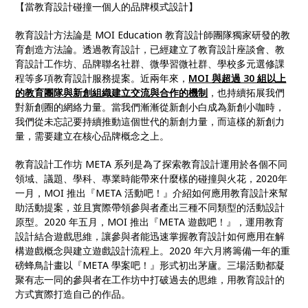
【當教育設計碰撞一個人的品牌模式設計】
教育設計方法論是 MOI Education 教育設計師團隊獨家研發的教
育創造方法論。透過教育設計，已經建立了教育設計座談會、教
育設計工作坊、品牌聯名社群、微學習微社群、學校多元選修課
程等多項教育設計服務提案。近兩年來，
MOI 與超過 30 組以上
的教育團隊與新創組織建立交流與合作的機制
，也持續拓展我們
對新創圈的網絡力量。當我們漸漸從新創小白成為新創小咖時，
我們從未忘記要持續推動這個世代的新創力量，而這樣的新創力
量，需要建立在核心品牌概念之上。
教育設計工作坊 META 系列是為了探索教育設計運用於各個不同
領域、議題、學科、專業時能帶來什麼樣的碰撞與火花，2020年
一月，MOI 推出『META 活動吧！』介紹如何應用教育設計來幫
助活動提案，並且實際帶領參與者產出三種不同類型的活動設計
原型。2020 年五月，MOI 推出『META 遊戲吧！』，運用教育
設計結合遊戲思維，讓參與者能迅速掌握教育設計如何應用在解
構遊戲概念與建立遊戲設計流程上。2020 年六月將籌備一年的重
磅蜂鳥計畫以『META 學案吧！』形式初出茅廬。三場活動都凝
聚有志一同的參與者在工作坊中打破過去的思維，用教育設計的
方式實際打造自己的作品。