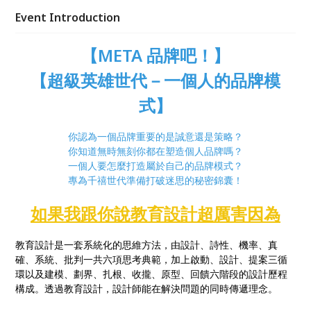
戲化、財之道、尷尬心理學的愛迪爾設計師 Paddy，
Event Introduction
邀請號稱『沒關係就創造關係』的 MOI 品牌達人的
Ernie 擔任幕後策畫。聯手推出專屬於千禧世代的
【META 品牌吧！】
META 品牌吧！
【超級英雄世代－一個人的品牌模
式】
你認為一個品牌重要的是誠意還是策略？
你知道無時無刻你都在塑造個人品牌嗎？
一個人要怎麼打造屬於自己的品牌模式？
專為千禧世代準備打破迷思的秘密錦囊！
如果我跟你說教育設計超厲害因為
教育設計是一套系統化的思維方法，由設計、詩性、機率、真
確、系統、批判一共六項思考典範，加上啟動、設計、提案三循
環以及建模、劃界、扎根、收攏、原型、回饋六階段的設計歷程
構成。透過教育設計，設計師能在解決問題的同時傳遞理念。