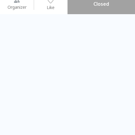
Closed
Organizer
Like
You may like
2026.08.15 (Sat) - 08.22 (Sat)
2026.08.15 (Sat) - 08.
【親子手作體驗】哈東派對！
「共織宇宙」
比哈皮、東窩蕊
共織宇宙】 七
Taipei City
New Taipei Ci
#
歡迎新手
1009
9
#
植物生態瓶