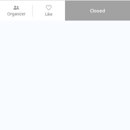
Closed
Organizer
Like
You may like
2026.08.15 (Sat) - 08.22 (Sat)
2026.08.15 (Sat) - 0
【親子手作體驗】哈東派對！
「共織宇宙」
比哈皮、東窩蕊
共織宇宙】 
Taipei City
New Taipei C
#
歡迎新手
755
6
#
植物生態瓶