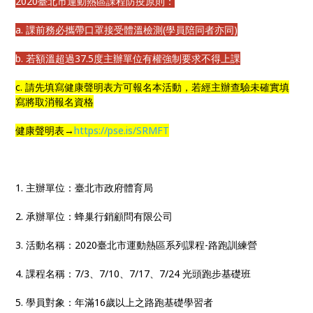
2020臺北市運動熱區課程防疫原則：
a. 課前務必攜帶口罩接受體溫檢測(學員陪同者亦同)
b. 若額溫超過37.5度主辦單位有權強制要求不得上課
c. 請先填寫健康聲明表方可報名本活動，若經主辦查驗未確實填
寫將取消報名資格
健康聲明表→
https://pse.is/SRMFT
1. 主辦單位：臺北市政府體育局
2. 承辦單位：蜂巢行銷顧問有限公司
3. 活動名稱：2020臺北市運動熱區系列課程-路跑訓練營
4. 課程名稱：7/3、7/10、7/17、7/24 光頭跑步基礎班
5. 學員對象：年滿16歲以上之路跑基礎學習者