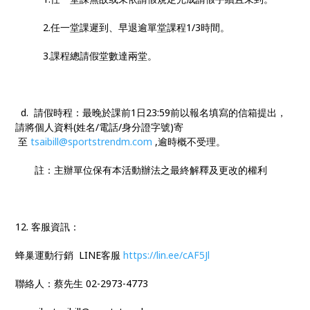
2.任一堂課遲到、早退逾單堂課程1/3時間。
3.課程總請假堂數達兩堂。
d. 請假時程：最晚於課前1日23:59前以報名填寫的信箱提出，
請將個人資料(姓名/電話/身分證字號)寄
至
tsaibill@sportstrendm.com
,逾時概不受理。
註：主辦單位保有本活動辦法之最終解釋及更改的權利
12. 客服資訊：
蜂巢運動行銷 LINE客服
https://lin.ee/cAF5Jl
聯絡人：蔡先生 02-2973-4773