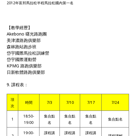
2012年富邦馬拉松半程馬拉松國內第一名
【教學經歷】
Akebono 曙光路跑團
美津濃路跑俱樂部
森林跑站跑步班
岱宇國際馬拉松訓練營
岱宇國際運動營
KPMG 路跑俱樂部
日新軟體路跑俱樂部
9. 課程表：
項
時間
7/3
7/10
7/17
7/24
次
18:50-
集合點
集合點
集合點
1
集合點名
19:00
名
名
名
19:00-
課程講
課程講
課程講
2
課程講解