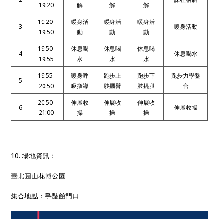
19:20
解
解
解
19:20-
暖身活
暖身活
暖身活
3
暖身活動
19:50
動
動
動
19:50-
休息喝
休息喝
休息喝
4
休息喝水
19:55
水
水
水
19:55-
暖身呼
跑步上
跑步下
跑步力學整
5
20:50
吸指導
肢
擺臂
肢提腿
合
20:50-
伸展收
伸展收
伸展收
6
伸展收操
21:00
操
操
操
10. 場地資訊：
臺北圓山花博公園
集合地點：爭豔館門口