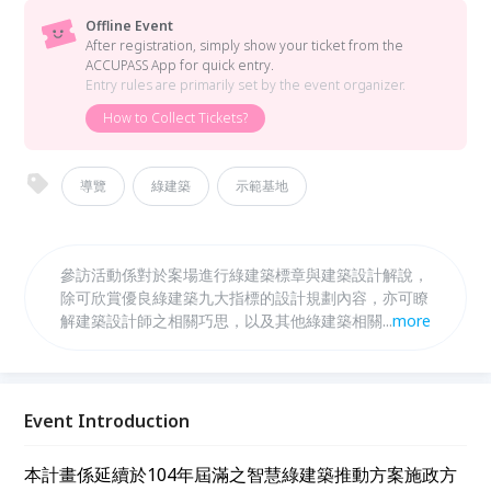
Offline Event
After registration, simply show your ticket from the
ACCUPASS App for quick entry.
Entry rules are primarily set by the event organizer.
How to Collect Tickets?
導覽
綠建築
示範基地
參訪活動係對於案場進行綠建築標章與建築設計解說，
除可欣賞優良綠建築九大指標的設計規劃內容，亦可瞭
解建築設計師之相關巧思，以及其他綠建築相關設計之
...
more
應用方式。此外，在導覽解說過程中，可與綠建築教育
示範基地講師群(建築師或建築相關科系教授)進行交流
互動，以增進建築相關規劃設計之知識。 ##注意事項:
1.將準備接駁車載運報名參訪者，欲搭乘接駁車者，
Event Introduction
6/23(二)13:20需於捷運淡水站1號出口集合 2.若自行前
往者，可於14:00在淡水區濱海路三段601號(水管公園)
本計畫係延續於104年屆滿之智慧綠建築推動方案施政方
等待參訪開始