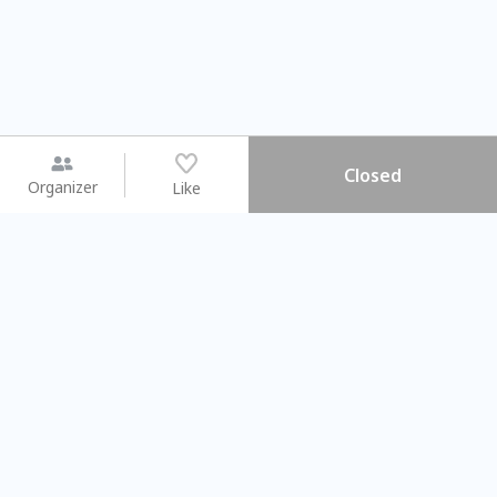
Closed
Organizer
Like
You may like
2026.08.15 (Sat) - 08.22 (Sat)
2026.08.15 (Sat) - 08