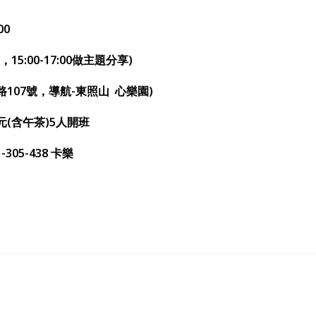
00
15:00-17:00做主題分享)
路1
07
號，導航-東照山
心樂園)
元(含午茶)
5
人開班
1-305-438 卡樂