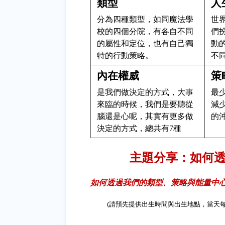
類型
人
分為四種類型，如同魔法學
世
校的四個分院，有各自不同
們
的屬性和定位，也有自己獨
動
特的行動策略。
不
內在權威
策
是我們做決定的方式，大事
最
來臨的時候，我們是要聽從
減
腦還是心呢，其實有更多做
的
決定的方式，總共有7種
主題分享
：
如何
如何透過我們的類型、策略與能量中
(請預先提供出生時間與出生地點，當天