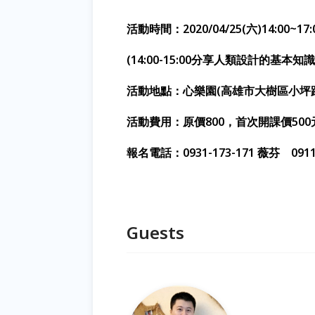
活動時間：2
020/04/
25
(
六)
14
:
00
~
17
:
(14:00-15:00分享人類設計的基本知識，
活動地點：心樂園(高雄市大樹區小坪
活動費用：
原價800，首次開課價
5
00
報名電話：0
931-173-171
薇芬
091
Guests