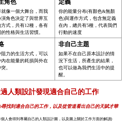
生角色
定義
界就像一個大舞台，而我
你的能量分布(有顏色&無顏
扮演角色決定了與世界互
色)與運作方式，包含無定義
的方式，共有1
2
種，各有
在內，總共有5種，代表我們
同的性格與生活習慣。
行動的速度
略
非自己主題
少阻力的生活方式，可以
如果不在自己原本設計的情
少內在能量的耗損與外在
況下生活，所產生的結果，
沖突。
也可以做為我們生活中的提
醒。
透過人類設計發現適合自己的工作
心尋找到適合自己的工作，以及從管道看出自己的天賦才華
每個人會得到專屬自己的人類設計圖，以及圖上關於工作方面的解讀)