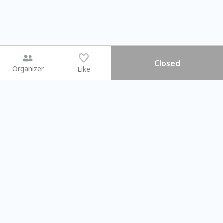
Closed
Organizer
Like
You may like
2026.08.15 (Sat) - 08.22 (Sat)
2026.08.15 (Sat) - 0
【親子手作體驗】哈東派對！
「共織宇宙」
比哈皮、東窩蕊
共織宇宙】 