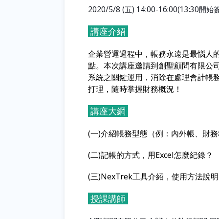
2020/5/8 (
五
) 14:00-16:00(13:30
開始
講座介紹
企業營運過程中，帳務永遠是最惱人
點。
本次講座邀請到創聖顧問有限公司
系統之關鍵運用，消除在處理會計帳
打理，隨時掌握財務概況！
講座大綱
(一)介紹帳務型態（例：內外帳、財
(二)記帳的方式，用Excel怎麼紀錄？
(三)NexTrek工具介紹，使用方法說明
授課講師