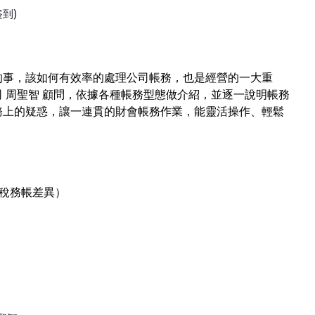
簽到
)
的事，
該如何有效率的處理公司帳務，也是經營的一大重
 周聖智 顧問，依據各種帳務型態做介紹，並逐一說明帳務
務上的疑惑，讓一連貫的財會帳務作業，能靈活操作、輕鬆
務稅務帳差異）