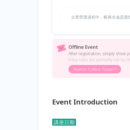
企業營運過程中，帳務永遠是最
Offline Event
After registration, simply show 
Entry rules are primarily set by t
How to Collect Tickets?
Event Introduction
講座日期