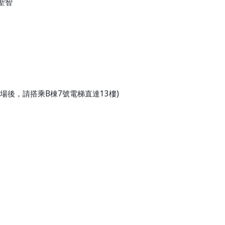
聖智
場後，請搭乘
B
棟
7
號電梯直達
13
樓
)