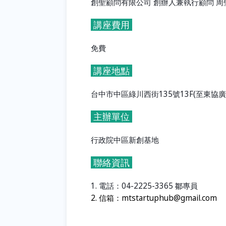
創聖顧問有限公司
創辦人兼執行顧問
周
講座費用
免費
講座地點
台中市中區綠川西街
135
號
13F(
至東協廣
主辦單位
行政院中區新創基地
聯絡資訊
1.
電話：
04-2225-3365
鄒專員
2.
信箱：mtstartuphub@gmail.com