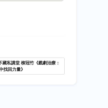
+不藏私講堂 柳冠竹《戲劇治療：
中找回力量》