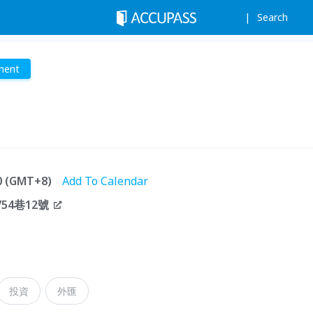
Search
ment
00 (GMT+8)
Add To Calendar
54巷12號
投資
外匯