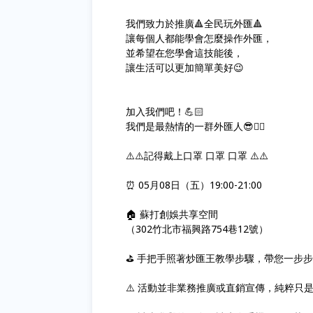
我們致力於推廣🔺全民玩外匯🔺
讓每個人都能學會怎麼操作外匯，
並希望在您學會這技能後，
讓生活可以更加簡單美好😉
加入我們吧！💪🏻
我們是最熱情的一群外匯人😎✌🏻
⚠️⚠️記得戴上口罩 口罩 口罩 ⚠️⚠️
⏰ 05月08日（五）19:00-21:00
🏠 蘇打創娛共享空間
（302竹北市福興路754巷12號）
⛳️ 手把手照著炒匯王教學步驟，帶您一
⚠️ 活動並非業務推廣或直銷宣傳，純粹只