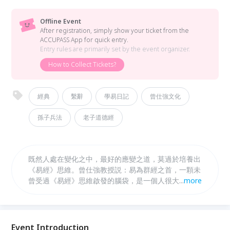
Offline Event
After registration, simply show your ticket from the
ACCUPASS App for quick entry.
Entry rules are primarily set by the event organizer.
How to Collect Tickets?
經典
繫辭
學易日記
曾仕強文化
孫子兵法
老子道德經
既然人處在變化之中，最好的應變之道，莫過於培養出
《易經》思維。曾仕強教授説：易為群經之首，一顆未
曾受過《易經》思維啟發的腦袋，是一個人很大的損
...
more
失。 一日易課程，屬於《易經》入門款，事實上，很
少有老師願意從這裡開始啟蒙。只要踏進來這一步，你
的基礎就能紮穩了，往後再跟任何大師學，都不會有障
礙，無入而不自得。 《一日易經班》課程，6小時教你
Event Introduction