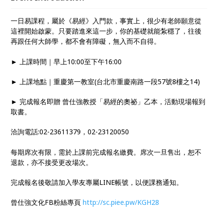
如何讀懂易經。
一日易課程，屬於《易經》入門款，事實上，很少有老師願意從
這裡開始啟蒙。只要踏進來這一步，你的基礎就能紮穩了，往後
再跟任何大師學，都不會有障礙，無入而不自得。
► 上課時間｜早上10:00至下午16:00
► 上課地點｜重慶第一教室(台北市重慶南路一段57號8樓之14)
► 完成報名即贈 曾仕強教授「易經的奧祕」乙本，活動現場報到
取書。
洽詢電話:02-23611379，02-23120050
每期席次有限，需於上課前完成報名繳費。席次一旦售出，恕不
退款，亦不接受更改場次。
完成報名後敬請加入學友專屬LINE帳號，以便課務通知。
曾仕強文化FB粉絲專頁
http://sc.piee.pw/KGH28