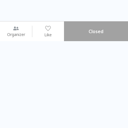
Closed
Organizer
Like
You may like
2026.08.15 (Sat) - 08.22 (Sat)
2026.08.15 (Sat) - 0
【親子手作體驗】哈東派對！
「共織宇宙」
比哈皮、東窩蕊
共織宇宙】 