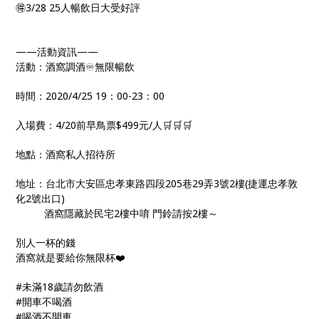
🉐️3/28 25人暢飲日大受好評
——活動資訊——
活動：酒窩調酒♾無限暢飲
時間：2020/4/25 19：00-23：00
入場費：4/20前早鳥票$499元/人🛒🛒🛒
地點：酒窩私人招待所
地址：台北市大安區忠孝東路四段205巷29弄3號2樓(捷運忠孝敦
化2號出口)
酒窩隱藏於民宅2樓中唷 門鈴請按2樓～
別人一杯的錢
酒窩就是要給你無限杯❤️
#未滿18歲請勿飲酒
#開車不喝酒
#喝酒不開車