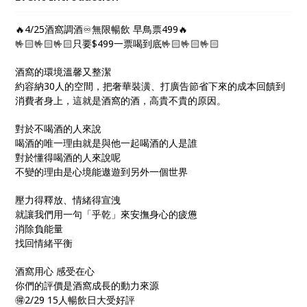
🔥4/25酒窩調酒♾無限暢飲 早鳥票499🔥
🤟🏻🤟🏻🤟🏻只要$499一票喝到底🤟🏻🤟🏻🤟🏻
酒窩的環境溫馨又整潔
約容納30人的空間，把奢華裝潢、打廣告節省下來的成本回饋到
消費者身上，這就是酒窩的酒，高貴不貴的原因。
對於不喝酒的人來說
喝酒的唯一理由就是與他一起喝酒的人是誰
對於懂得喝酒的人來說呢
不變的理由是心境能遨遊到另外一個世界
壓力得釋放、情緒得宣洩
就讓我們用一句「乎乾」來安撫身心的疲憊
消除負能量
找回情緒平衡
酒窩用心 感受在心
你們的評價是酒窩成長的動力來源
🉐️2/29 15人暢飲日大受好評