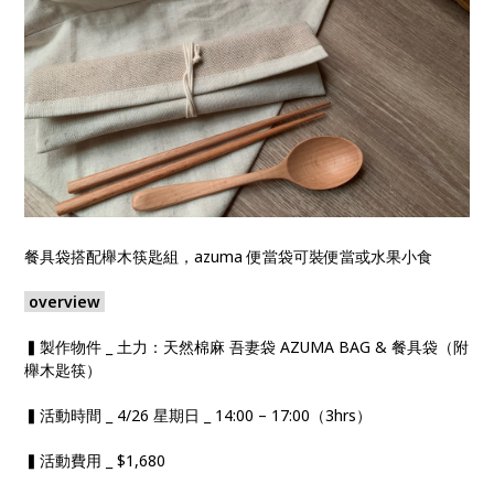
餐具袋搭配櫸木筷匙組，azuma 便當袋可裝便當或水果小食
overview
▍製作物件 _ 土力：天然棉麻 吾妻袋 AZUMA BAG & 餐具袋（附
櫸木匙筷）
▍活動時間 _ 4/26 星期日 _ 14:00 – 17:00（3hrs）
▍活動費用 _ $1,680