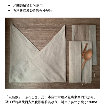
相關裁縫道具的應用
布料拼接及袋物製作小秘訣
「風呂敷」（ふろしき）是日本自古常用來包裹東西的方形布。
至江戶時期受西方文化影響將其改良，誕生了あづま袋 ( azuma