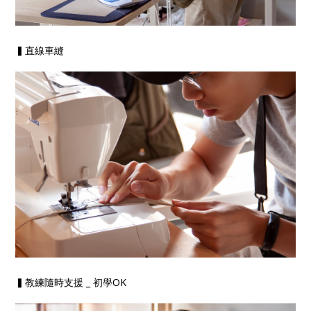
▍直線車縫
▍教練隨時支援 _ 初學OK