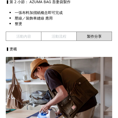
▍第 2 小節： AZUMA BAG 吾妻袋製作
一張布料加摺紙概念即可完成
壓線／裝飾車縫線 應用
整燙
活動內容
活動流程
製作分享
▍燙襯