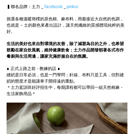
▍聯名品牌：土力 _
facebook
_
pinkoi
挑選各種溫暖簡樸的原色棉、麻布料，用最接近大自然的色調，
也就是 – 土的顏色來產出設計，讓天然纖維的質感體現純粹的美
好。
生活的美好也來自對環境的友善，除了減塑為目的之外，也希望
鼓勵在家自炊風氣，維持健康飲食；土力作品開發朝著各式布作
餐廚與生活周邊，讓家充滿舒服自在的氛圍。
∎ 正式上路之前 - 教練的話 ∎
縫紉是日常必須，也是一門學問；針線、布料只是工具，但對縫
紉的態度才是能讓車子開得遠的重點。
＊土力駕訓班好評招生中，每期課程都可以帶回一組天然棉麻・
生活家飾用品＊