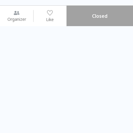
Closed
Organizer
Like
You may like
2026.08.15 (Sat) - 08.22 (Sat)
2026.08.15 (Sat) - 08
【親子手作體驗】哈東派對！
「共織宇宙」
比哈皮、東窩蕊
共織宇宙】 七
Taipei City
New Taipei Ci
#
歡迎新手
991
9
#
植物生態瓶