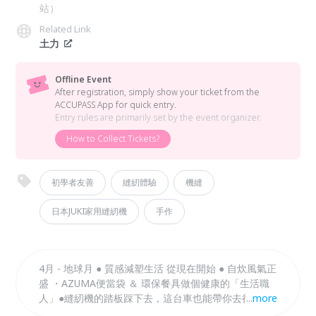
站）
Related Link
土力
Offline Event
After registration, simply show your ticket from the
ACCUPASS App for quick entry.
Entry rules are primarily set by the event organizer.
How to Collect Tickets?
初學者友善
縫紉體驗
機縫
日本JUKI家用縫紉機
手作
4月 - 地球月 ● 質感減塑生活 從現在開始 ● 自炊風氣正
盛 ・AZUMA便當袋 ＆ 環保餐具做個健康的「生活職
人」●縫紉機的踏板踩下去，這台車也能帶你去很多地
...
more
方——像是對理想生活的各種想像，是能用自己雙手