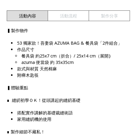
活動內容
活動流程
製作分享
▍製作物件
53 獨家款！吾妻袋 AZUMA BAG & 餐具袋「2件組合」
作品尺寸
餐具袋 約25x7 cm（折合）/ 25x14 cm（展開
）
azuma 便當袋 約 35x35cm
款式與材質 天然棉麻
附櫸木匙筷
▍體驗重點
∎ 縫紉初學ＯＫ！從頭講起的縫紉基礎
搭配實作講解的基礎裁縫術語
家用縫紉機的使用
∎ 製作細節不藏私！