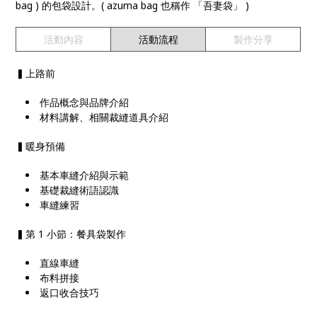
bag ) 的包袋設計。( azuma bag 也稱作 「吾妻袋」 )
活動內容
活動流程
製作分享
▍上路前
作品概念與品牌介紹
材料講解、相關裁縫道具介紹
▍暖身預備
基本車縫介紹與示範
基礎裁縫術語認識
車縫練習
▍第 1 小節：餐具袋製作
直線車縫
布料拼接
返口收合技巧