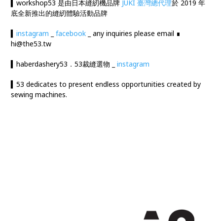
▍workshop53 是由日本縫紉機品牌
JUKI 臺灣總代理
於 2019 年
底全新推出的縫紉體驗活動品牌
▍
instagram
_
facebook
_ any inquiries please email ∎
hi@the53.tw
▍haberdashery53．53裁縫選物 _
instagram
▍53 dedicates to present endless opportunities created by
sewing machines.