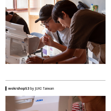
▍
wokrshop53
by JUKI Taiwan