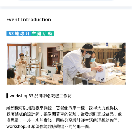
打造出來的，如果手腳並用的話，也許還會更快一點。
「土力」希望能與更多人分享縫紉的力量，發掘大家對
生活的美好期待 ●
Event Introduction
53 地 球 月
主 題 活 動
▍workshop53 品牌聯名裁縫工作坊
縫紉機可以用踏板來操控，它就像汽車一樣，踩得大力跑得快，
踩著踏板的設計師，很像開著車的駕駛，從發想到完成做品，處
處思量，一步一步的實踐，同時分享設計師生活的理想給你們。
workshop53 希望你能體驗裁縫不同的那一面。