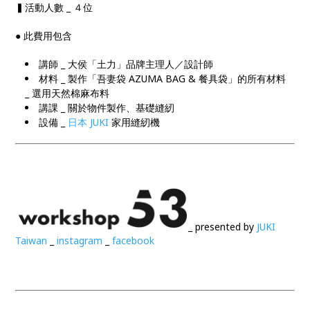
▍活動人數 _ ４位
● 此費用包含
講師 _ 大侯「土力」品牌主理人／設計師
材料 _ 製作「吾妻袋 AZUMA BAG & 餐具袋」的所有材料
_ 選用天然棉麻布料
講課 _ 關於物件製作、基礎縫紉
設備 _
日本 JUKI
家用縫紉機
_ presented by
JUKI
Taiwan
_
instagram
_
facebook