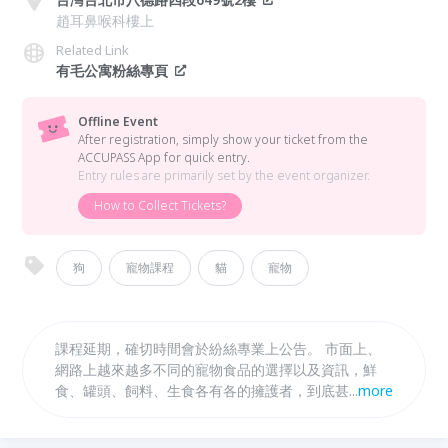
趙耳鼻喉科樓上
Related Link
有毛公寓粉絲專頁
Offline Event
After registration, simply show your ticket from the
ACCUPASS App for quick entry.
Entry rules are primarily set by the event organizer.
How to Collect Tickets?
狗
寵物課程
貓
寵物
課程延期，確切時間會於紛絲專業上公告。 市面上、
網路上越來越多不同的寵物食品的選擇以及資訊，鮮
食、罐頭、飼料、生食各有各的擁護者，到底甚麼才是
...
more
最適合主子的呢?每一家品牌都看起來對寵物很好，但
看到成分表卻有看沒有懂，甚麼才是真的主子們需要的