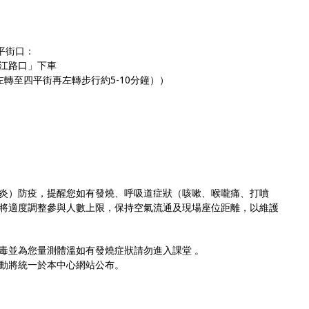
平街口：
江路口」下車
轉至四平街再左轉步行約5-10分鐘））
炎）防疫，提醒您如有發燒、呼吸道症狀（咳嗽、喉嚨痛、打噴
將適度調整參與人數上限，保持空氣流通及現場座位距離，以維護
毒並為您量測體溫如有發燒症狀請勿進入課堂 。
動將統一於本中心網站公布。