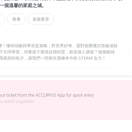
一個溫馨的家庭之城。
子
教養
家庭教育
擇！懂得傾聽與學習是策略，對世界好奇、面對困難嘗試突破成就
孩子共同學習，培養孩子展現自我特質，創造個人價值？做個能傾
母親節的前夕，讓我們一同來欣賞繪本中的 STEAM 女力！
your ticket from the ACCUPASS App for quick entry.
he event organizer.