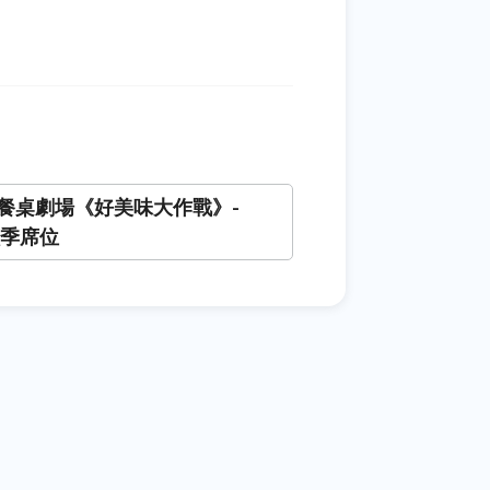
餐桌劇場《好美味大作戰》-
秋季席位