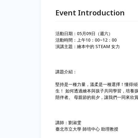
Event Introduction
活動日期：05月09日（週六）
活動時間：上午10：00~12：00
演講主題：繪本中的 STEAM 女力
講題介紹：
堅持是一種力量，溫柔是一種選擇！懂得傾
生！ 如何透過繪本與孩子共同學習，培養
陪伴者。 母親節的前夕，讓我們一同來欣賞繪
講師：劉淑雯
臺北市立大學 師培中心 助理教授