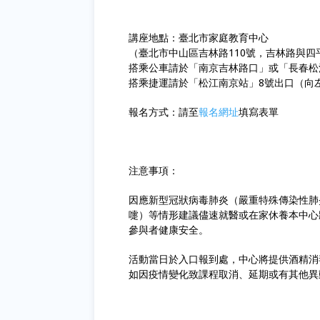
講座地點：臺北市家庭教育中心
（臺北市中山區吉林路110號，吉林路與四
搭乘公車請於「南京吉林路口」或「長春松
搭乘捷運請於「松江南京站」8號出口（向左
報名方式：請至
報名網址
填寫表單
注意事項：
因應新型冠狀病毒肺炎（嚴重特殊傳染性肺
嚏）等情形建議儘速就醫或在家休養本中心
參與者健康安全。
活動當日於入口報到處，中心將提供酒精消
如因疫情變化致課程取消、延期或有其他異