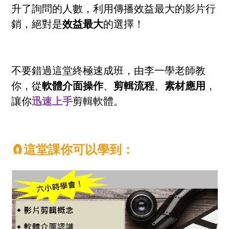
升了詢問的人數，利用傳播效益最大的影片行
銷，絕對是
效益最大
的選擇！
不要錯過這堂終極速成班，由李一學老師教
你，從
軟體介面操作
、
剪輯流程
、
素材應用
，
讓你
迅速上手
剪輯軟體。
🧲這堂課你可以學到：