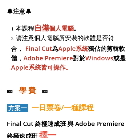
🔔注意🔔
自備
本課程
個人電腦
。
請注意個人電腦所安裝的軟體是否符
合，
Final Cut
為
Apple系統
獨佔的剪輯軟
體
，
Adobe
Premiere
對於
Windows
或是
Apple系統皆可操作。
學 費
🎫
🎫
一日票卷/一種課程
方案一
Final Cut 終極速成班 與 Adobe
Premiere
擇一
終極速成班