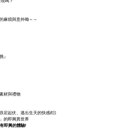
呈現嗎？
的麻煩與意外呦～～
挑』
素材與禮物
宕起伏、逃出生天的快感💃🏻
」的即興異世界
擁有即興的體驗!