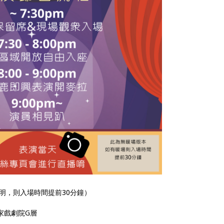
，則入場時間提前30分鐘）
國家戲劇院G層