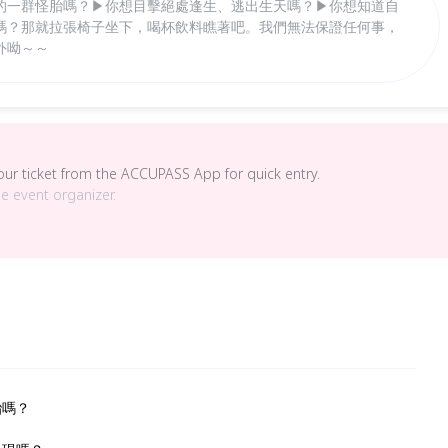
的一群怪胎嗎？▶你想目擊絕處逢生、逃出生天嗎？▶你想知道自
嗎？那就拉張椅子坐下，喝杯飲料瞧著吧。我們無法保證任何事，
外呦～～
your ticket from the ACCUPASS App for quick entry.
he event organizer.
胎嗎？