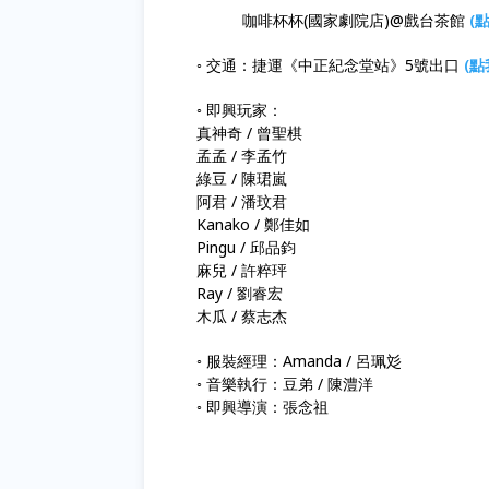
咖啡杯杯(國家劇院店)@戲台茶館
(
◦ 交通：捷運《中正紀念堂站》5號出口
(點
◦ 即興玩家：
真神奇 / 曾聖棋
孟孟 / 李孟竹
綠豆 / 陳珺嵐
阿君 / 潘玟君
Kanako / 鄭佳如
Pingu / 邱品鈞
麻兒 / 許粹玶
Ray / 劉睿宏
木瓜 / 蔡志杰
◦ 服裝經理：Amanda / 呂珮彣
◦ 音樂執行：豆弟 / 陳澧洋
◦ 即興導演：張念祖