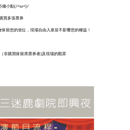
點(ﾉ>ω<)ﾉ
購買多張票券
保留您的坐位，現場自由入座並不影響您的權益！
訂（非購買保留席票券者)及現場的觀眾