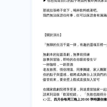
▶ 你想知道自己的點子將如何被即興玩家
那就拉張椅子坐下，喝杯飲料瞧著吧。
我們無法保證任何事，但可以保證會有滿滿
【關於演出】
『無聊的生活千篇一律，有趣的靈魂百裡一
無劇本的短篇喜劇，無事前排練
故事與冒險，即時的在你眼前發生💡
一杯咖啡，一斟茶酒
老友敘舊、情侶增溫、同事團建、家人團聚
你的點子與靈感，都將成為舞台上演員們的
儘管前來，要坐壁上觀或直接加入皆可
在國家戲劇院裡享受著，與迷鹿冒險家一起跌
請來到這個「歡迎犯錯」、「失敗也能得分
👉️
三、四月份每周三晚上20:00 準時讓你