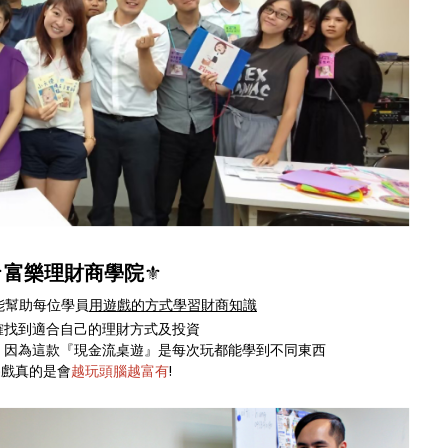
️
富樂理財商學院
⚜️
能幫助每位學員
用遊戲的方式學習財商知識
確找到適合自己的理財方式及投資
，因為這款『現金流桌遊』是每次玩都能學到不同東西
遊戲真的是會
越玩頭腦越富有
!