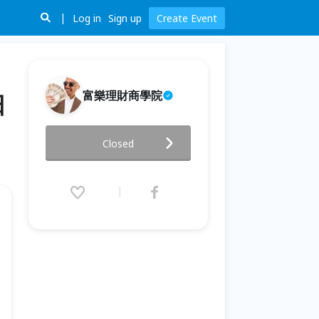
Log in
Sign up
Create Event
富樂理財商學院
日
⚜️【用遊戲方式學理財投資】-現
Closed
金流★(4/18號假日場) 人脈交流
會✨
2020.04.18 (Sat) 13:00 - 17:00
(GMT+8)