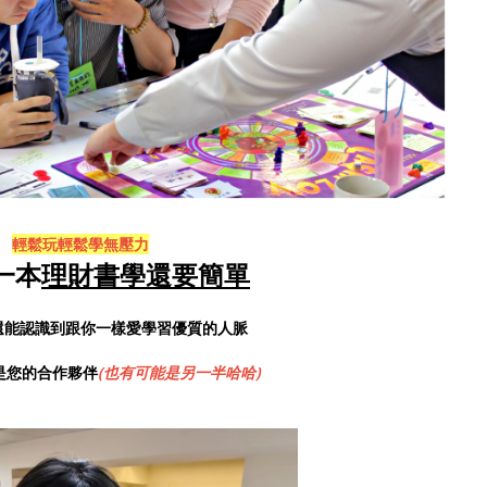
輕鬆玩輕鬆學無壓力
一本
理財書學還要簡單
還能認識到跟你一樣愛學習優質的人脈
是您的合作夥伴
(也有可能是另一半哈哈)