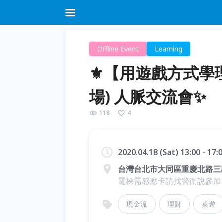
Offline Event
Learning
⚜️【用遊戲方式學
場) 人脈交流會✨
118
4
2020.04.18 (Sat) 13:00 - 17
台灣台北市大同區重慶北路三段
電梯需感應卡請找警衛說參加
現金流
理財
桌遊