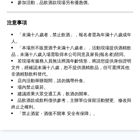
參加活動，品飲酒款現場另有優惠價。
注意事項
「未滿十八歲者，禁止飲酒」，報名者需為年滿十八歲成年
人。
「本場所不販賣酒予未滿十八歲者」，活動現場提供酒精飲
品，未滿十八歲入場需取得本公司同意及家長(報名者)陪同。
若現場有服務人員無法辨識年齡情形，將請您提供身份證明
文件，經確認未滿十八歲，恕不提供酒精飲品，但可選擇其他
非酒精類飲料替代。
店內活動舉辦期間，請勿攜帶外食。
場內禁止吸菸。
建議搭乘大眾交通工具，飲酒勿開車。
品飲酒款或飲料僅供參考，主辦單位保留活動變更、修改與
終止之權利。
「禁止酒駕・酒後不開車 安全有保障」。