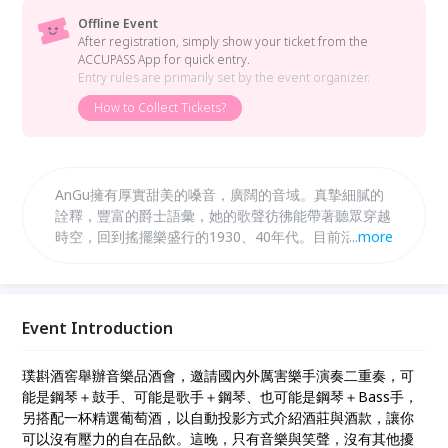
Offline Event
After registration, simply show your ticket from the
ACCUPASS App for quick entry.
Entry rules are primarily set by the event organizer.
How to Collect Tickets?
AnGu擁有厚實甜美的嗓音，廣闊的音域。真摯細膩的
詮釋，豐富的爵士語彙，她的歌聲彷彿能帶著聽眾穿越
時空，回到搖擺樂盛行的1930、40年代。目前活躍於
...
more
台灣的爵士樂界，從combo band到big band，從lead
vocalist到Jazz vocal group都能見到她的蹤跡。
Event Introduction
璞斟酒窖舉辦音樂品酒會，邀請國內外厲害樂手演奏二重奏，可
能是鋼琴＋鼓手、可能是歌手＋鋼琴、也可能是鋼琴＋Bass手，
另搭配一杯精選葡萄酒，以自動投影方式介紹酒莊與酒款，讓你
可以沒有壓力的自在品飲。這晚，只有音樂與笑聲，沒有其他擾