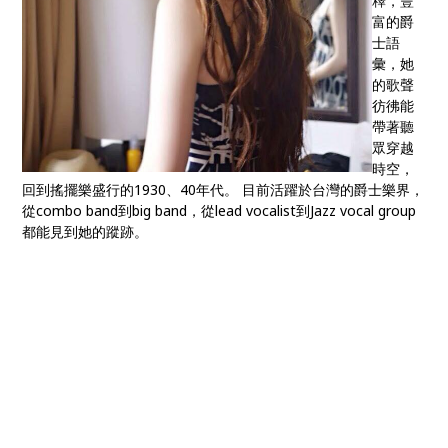
釋，豐
富的爵
士語
彙，她
的歌聲
彷彿能
帶著聽
眾穿越
時空，
回到搖擺樂盛行的1930、40年代。 目前活躍於台灣的爵士樂界，
從combo band到big band，從lead vocalist到Jazz vocal group
都能見到她的蹤跡。