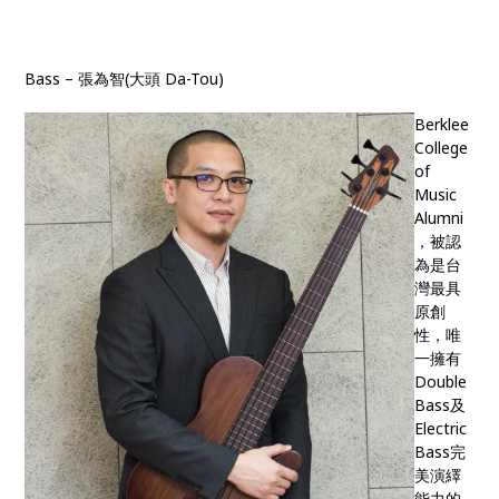
Bass – 張為智(大頭 Da-Tou)
Berklee
College
of
Music
Alumni
，被認
為是台
灣最具
原創
性，唯
⼀擁有
Double
Bass及
Electric
Bass完
美演繹
能⼒的