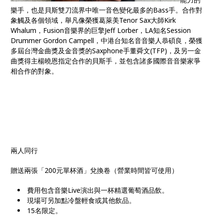
樂⼿，也是⾙斯雙刀流界中唯⼀⾳色變化最多的Bass⼿。合作對
象觸及各個領域，舉凡像榮獲葛萊美Tenor Sax大師Kirk
Whalum，Fusion⾳樂界的巨擎Jeff Lorber，LA知名Session
Drummer Gordon Campell，中港台知名⾳音樂⼈恭碩良，榮獲
多屆台灣金曲獎及⾦⾳獎的Saxphone手董舜⽂(TFP)，及另一⾦
曲獎得主楊曉恩指定合作的⾙斯手，並包含諸多國際⾳音樂家爭
相合作的對象。
兩人同行
贈送兩張「200元單杯酒」兌換卷（營業時間皆可使用）
費用包含音樂Live演出與一杯精選葡萄酒品飲。
現場可另加點冷盤輕食或其他飲品。
15名限定。