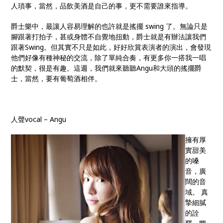
人瑣事，當然，品飲美酒是自己的事，更不需要誰來指導。
爵士樂中，最讓人容易理解的也許就是搖擺 swing 了。無論只是
腳跟著打拍子，甚或身體不自覺地扭動，爵士就是有辦法讓我們
跟著Swing。但其實不只是如此，好好欣賞表演者的演出，會發現
他們好像有種神秘的交流，除了單純合奏，有更多你一搭我一唱
的默契，很是有趣。這週，我們就來聽聽Angu和大頭的搖擺爵
士，當然，要有葡萄酒相伴。
人聲vocal – Angu
擁有厚
實甜美
的嗓
音，廣
闊的音
域。 真
摯細膩
的詮