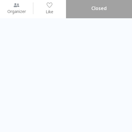
Closed
Organizer
Like
You may like
2026.08.15 (Sat) - 08.22 (Sat)
2026.08.15 (Sat) - 08.
【親子手作體驗】哈東派對！
「共織宇宙」
比哈皮、東窩蕊
共織宇宙】 七
Taipei City
New Taipei Ci
#
歡迎新手
1009
9
#
植物生態瓶