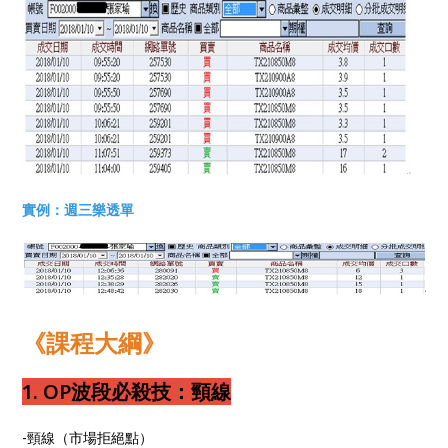
實例：週三樂透單
《課程大綱》
1. OP波段必殺技：頸線
-頸線（市場拒絕點）