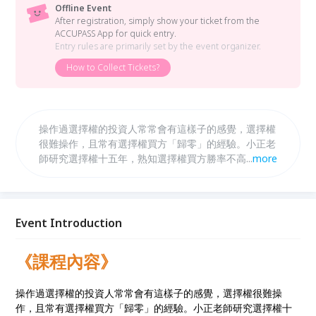
Offline Event
After registration, simply show your ticket from the
ACCUPASS App for quick entry.
Entry rules are primarily set by the event organizer.
How to Collect Tickets?
操作過選擇權的投資人常常會有這樣子的感覺，選擇權
很難操作，且常有選擇權買方「歸零」的經驗。小正老
師研究選擇權十五年，熟知選擇權買方勝率不高的問題
...
more
一直困擾著投資人。小正老師利用“ 頸線 “，讓買方的
勝率大大的提高。 部分投資人是小資族，並沒有非常
多的資金可以當賣方。從2012年有週選開始，小正老
師研究出在每週三結算前約1小時，若出現某種現象，
Event Introduction
就有極高的機率拉高結算或是壓低結算，這個策略可以
輕鬆讓小資族進場，操作加大獲利的倍數，讓小資族能
《課程內容》
夠輕鬆的參與結算行情。
操作過選擇權的投資人常常會有這樣子的感覺，選擇權很難操
作，且常有選擇權買方「歸零」的經驗。小正老師研究選擇權十