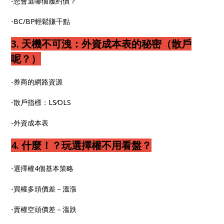
-您會選哪個履約價？
-BC/BP輕鬆賺千點
3. 天機不可洩：外資成本表的秘密（散戶
呢？）
-券商的網路資源
-散戶指標：LS∕OLS
-外資成本表
4. 什麼！？玩選擇權不用看盤？
-選擇權4個基本策略
-買權多頭價差－溫漲
-賣權空頭價差－溫跌