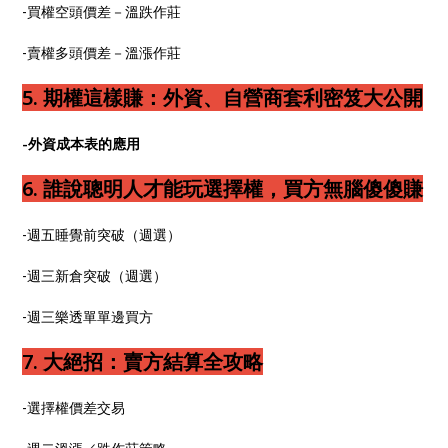
-買權空頭價差－溫跌作莊
-賣權多頭價差－溫漲作莊
5. 期權這樣賺：外資、自營商套利密笈大公開
-外資成本表的應用
6. 誰說聰明人才能玩選擇權，買方無腦傻傻賺
-週五睡覺前突破（週選）
-週三新倉突破（週選）
-週三樂透單單邊買方
7. 大絕招：賣方結算全攻略
-選擇權價差交易