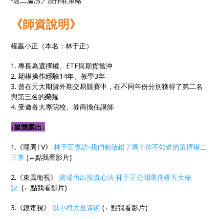
-週二溫漲／跌作莊策略
《師資說明》
權贏小正（本名：林于正）
1. 專長為選擇權、ETF與期貨當沖
2. 期權操作經驗14年、教學3年
3. 曾在元大期貨外期交易競賽中，在不同年份分別獲得了第二名
與第三名的榮耀
4. 受邀各大專院校、券商擔任講師
↓媒體露出↓
1.《理周TV》
林于正專訪-我們都做錯了嗎？你不知道的選擇權二
三事
(←點我看影片)
2.《東風衛視》
賭場悟出投資心法 林于正公開選擇權五大秘
訣
(←點我看影片)
3.《鏡電視》
以小搏大投資術
(←點我看影片)