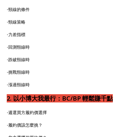
-頸線的條件
-頸線策略
-力差指標
-回測頸線時
-跌破頸線時
-挑戰頸線時
-漲過頸線時
2. 以小博大我最行：BC/BP 輕鬆賺千點
-週選買方履約價選擇
-履約價該怎麼挑？