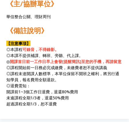
《主/協辦單位》
華信整合公關、理財周刊
《備註說明》
【注意事項】
◎本課程
可錄音，不得錄影。
◎本課不提供補課、轉班、旁聽、代上課。
◎
開課首日前一工作日早上會發[提醒簡訊]至您的手機，再請留意
◎課程開始前一日務必完成繳費，未繳費者恕不提供講義
◎課程未達開課人數標準，本單位保留不開班之權利，將另行通
知學員，報名費用全額退款。
◎退費需知：
開課前1~3個工作日退費，退還80%費用
未逾課程全期1/3者，退還50%費用
超過課程全期1/3，恕不退費