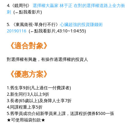
4.《鏡周刊》
選擇權大贏家 林于正 在對的選擇權道路上全力衝
刺
(←點我看影片)
5. 《東風衛視-單身行不行》
心臟超強的投資賺錢術
20190116
(←點我看影片,43:10~1:04:55)
《適合對象》
對選擇權有興趣，有操作過選擇權的投資人
《優惠方案》
1.舊生享9折(凡上過任一付費課者)
2.新生同行3人以上9折
3.長者(65歲以上)及身障人士享7折
4.同課程重上享5折
5.舊學員成功介紹新學員來上課，送課程折價券$500一張
★可使用福袋扣款★