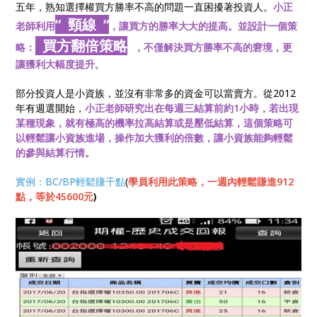
五年，熟知選擇權買方勝率不高的問題一直困擾著投資人。
小正
“
頸線 “
老師利用
，讓買方的勝率大大的提高。並設計一個策
買方翻倍策略
略：
，不僅解決買方勝率不高的窘境，更
讓獲利大幅度提升
。
部分投資人是小資族，並沒有非常多的資金可以當賣方。從2012
年有週選開始，
小正老師研究出在每週三結算前約1小時，若出現
某種現象，就有極高的機率拉高結算或是壓低結算，這個策略可
以輕鬆讓小資族進場，操作加大獲利的倍數，讓小資族能夠輕鬆
的參與結算行情。
實例：BC/BP輕鬆賺千點
(
學員利用此策略，一週內輕鬆賺進912
點，等於45600元
)