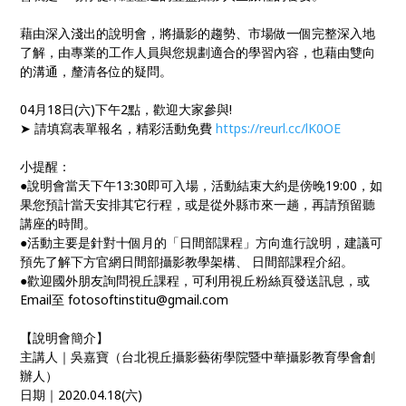
藉由深入淺出的說明會，將攝影的趨勢、市場做一個完整深入地
了解，由專業的工作人員與您規劃適合的學習內容，也藉由雙向
的溝通，釐清各位的疑問。
04月18日(六)下午2點，歡迎大家參與!
➤ 請填寫表單報名，精彩活動免費
https://reurl.cc/lK0OE
小提醒：
●說明會當天下午13:30即可入場，活動結束大約是傍晚19:00，如
果您預計當天安排其它行程，或是從外縣市來一趟，再請預留聽
講座的時間。
●活動主要是針對十個月的「日間部課程」方向進行說明，建議可
預先了解下方官網日間部攝影教學架構、 日間部課程介紹。
●歡迎國外朋友詢問視丘課程，可利用視丘粉絲頁發送訊息，或
Email至 fotosoftinstitu@gmail.com
【說明會簡介】
主講人｜吳嘉寶（台北視丘攝影藝術學院暨中華攝影教育學會創
辦人）
日期｜2020.04.18(六)