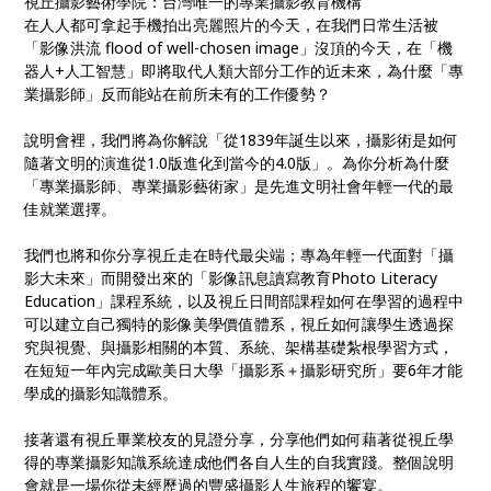
視丘攝影藝術學院：台灣唯一的專業攝影教育機構
在人人都可拿起手機拍出亮麗照片的今天，在我們日常生活被
「影像洪流 flood of well-chosen image」沒頂的今天，在「機
器人+人工智慧」即將取代人類大部分工作的近未來，為什麼「專
業攝影師」反而能站在前所未有的工作優勢？
說明會裡，我們將為你解說「從1839年誕生以來，攝影術是如何
隨著文明的演進從1.0版進化到當今的4.0版」。為你分析為什麼
「專業攝影師、專業攝影藝術家」是先進文明社會年輕一代的最
佳就業選擇。
我們也將和你分享視丘走在時代最尖端；專為年輕一代面對「攝
影大未來」而開發出來的「影像訊息讀寫教育Photo Literacy
Education」課程系統，以及視丘日間部課程如何在學習的過程中
可以建立自己獨特的影像美學價值體系，視丘如何讓學生透過探
究與視覺、與攝影相關的本質、系統、架構基礎紮根學習方式，
在短短一年內完成歐美日大學「攝影系＋攝影研究所」要6年才能
學成的攝影知識體系。
接著還有視丘畢業校友的見證分享，分享他們如何藉著從視丘學
得的專業攝影知識系統達成他們各自人生的自我實踐。整個說明
會就是一場你從未經歷過的豐盛攝影人生旅程的饗宴。