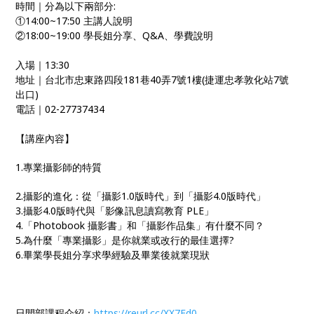
時間｜分為以下兩部分:
①14:00~17:50 主講人說明
②18:00~19:00 學長姐分享、Q&A、學費說明
入場｜13:30
地址｜台北市忠東路四段181巷40弄7號1樓(捷運忠孝敦化站7號
出口)
電話｜02-27737434
【講座內容】
1.專業攝影師的特質
2.攝影的進化：從「攝影1.0版時代」到「攝影4.0版時代」
3.攝影4.0版時代與「影像訊息讀寫教育 PLE」
4.「Photobook 攝影書」和「攝影作品集」有什麼不同？
5.為什麼「專業攝影」是你就業或改行的最佳選擇?
6.畢業學長姐分享求學經驗及畢業後就業現狀
日間部課程介紹：
https://reurl.cc/XX7Ed0