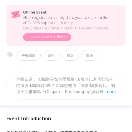
Offline Event
After registration, simply show your ticket from the
ACCUPASS App for quick entry.
Entry rules are primarily set by the event organizer.
How to Collect Tickets?
手機攝影
藝術
攝影
影像
你想知道： 1/攝影是如何從攝影1.0版時代進化到當今
的攝影4.0版時代嗎？ 2/你想知道「攝影4.0版時代」的
今天又被稱為「Obiquitos Photography 攝影無所不
...
more
在」的時代嗎？ 這又和我們喜歡的攝影有什麼關係？
3/你想知道為什麼「攝影4.0版」時代的今天以往的
「攝影武術」已經完 全無用武之地，取而代之的是拿
影像當文字使用的「攝影文功」嗎？ 請不要錯過這場
Event Introduction
能夠全然顛覆你對攝影的認知的分享會！