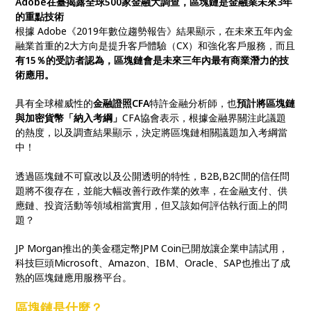
Adobe在臺揭露全球500家金融大調查，區塊鏈是金融業未來3年
的重點技術
根據 Adobe《2019年數位趨勢報告》結果顯示，在未來五年內金
融業首重的2大方向是提升客戶體驗（CX）和強化客戶服務，而且
有15％的受訪者認為，區塊鏈會是未來三年內最有商業潛力的技
術應用。
具有全球權威性的
金融證照CFA
特許金融分析師，也
預計將區塊鏈
與加密貨幣「納入考綱」
CFA協會表示，根據金融界關注此議題
的熱度，以及調查結果顯示，決定將區塊鏈相關議題加入考綱當
中！
透過區塊鏈不可竄改以及公開透明的特性，B2B,B2C間的信任問
題將不復存在，並能大幅改善行政作業的效率，在金融支付、供
應鏈、投資活動等領域相當實用，但又該如何評估執行面上的問
題？
JP Morgan推出的美金穩定幣JPM Coin已開放讓企業申請試用，
科技巨頭Microsoft、Amazon、IBM、Oracle、SAP也推出了成
熟的區塊鏈應用服務平台。
區塊鏈是什麼？