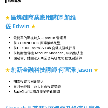
▌活動嘉賓
區塊鏈商業應用講師 顏維
★
佐 Edwin
★
最簡單的區塊鏈入口 portto 營運長
前 COBINHOOD 商業策略總監
前DEXON Capital & Lab 合夥人暨執行長
前施耐德電機 Account Manager，年銷售破億
國發會、財團法人商業發展研究院 區塊鏈講師
創新金融科技
講師 何宜澤 Jason
★
★
翔泰投資共同創辦人
日月光控股、台大財會投資講師
BuckChaf 區塊鏈產業孵化顧問