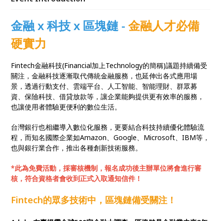
顯示，有15％的受訪者認為，區塊鏈會是未來三年內
最有商業潛力的技術應用；金融證照CFA特許金融分析
金融 x 科技 x 區塊鏈 -
金融人才必備
師，也預計將區塊鏈與加密貨幣「納入考綱」
硬實力
Fintech金融科技(Financial加上Technology的簡稱)議題持續備受
關注，金融科技逐漸取代傳統金融服務，也延伸出各式應用場
景，透過行動支付、雲端平台、人工智能、智能理財、群眾募
資、保險科技、借貸放款等，讓企業能夠提供更有效率的服務，
也讓使用者體驗更便利的數位生活。
台灣銀行也相繼導入數位化服務，更要結合科技持續優化體驗流
程，而知名國際企業如Amazon、Google、Microsoft、IBM等，
也與銀行業合作，推出各種創新技術服務。
*此為免費活動，採審核機制，報名成功後主辦單位將會進行審
核，符合資格者會收到正式入取通知信件！
Fintech的眾多技術中，區塊鏈備受關注！