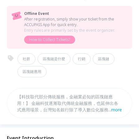
Offline Event
After registration, simply show your ticket from the
ACCUPASS App for quick entry.
Entry rules are primarily set by the event organizer.
How to Collect Tickets?
社群
區塊鏈是什麼
行銷
區塊鏈
區塊鏈應用
【科技取代部分傳統服務，金融業必知的區塊鏈應
用！】 金融科技逐漸取代傳統金融服務，也延伸出各
式應用場景，台灣知名銀行除了導入數位化服務，更要
...
more
結合科技持續優化體驗流程，而知名國際企業如
Amazon、Microsoft、IBM等，也與銀行業合作，推
出各種創新技術服務。 【Fintech的眾多技術中，區塊
鏈備受關注！】Adobe《2019年數位趨勢報告》結果
Event Introduction