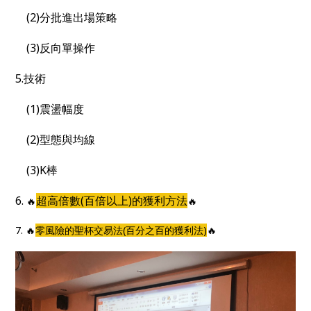
(2)分批進出場策略
(3)反向單操作
5.技術
(1)震盪幅度
(2)型態與均線
(3)K棒
6.
超高倍數(百倍以上)的獲利方法
🔥
🔥
7. 🔥
零風險的聖杯交易法(百分之百的獲利法)
🔥