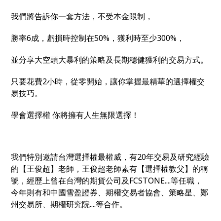
我們將告訴你一套方法，不受本金限制，
勝率
6
成，虧損時控制在
50%
，獲利時至少
300%，
並分享大空頭大暴利的策略及長期穩健獲利的交易方式。
只要花費2小時，從零開始，讓你掌握最精華的選擇權交
易技巧。
學會選擇權
你將擁有人生無限選擇！
我們特別邀請台灣選擇權最權威，有20年交易及研究經驗
的【王俊超】老師，王俊超老師素有【選擇權教父】的稱
號，經歷上曾在台灣的期貨公司及FCSTONE....等任職，
今年則有和中國雪盈證券、期權交易者協會、策略星、鄭
州交易所、期權研究院....等合作。