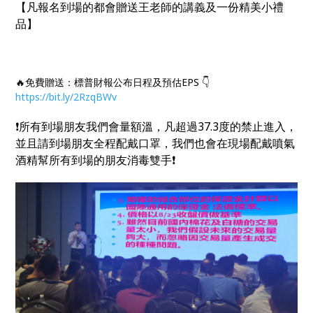
【凡報名到場的都會贈送王老師的講義及一份精美小禮
品】
🔥免費贈送：標普財報公布日程及預估EPS 👇
https://bit.ly/2RzqBWv
❗所有到場朋友我們會量額溫，凡超過37.3度的禁止進入，
並且請到場朋友全程配戴口罩，我們也會在現場配戴噴氣
酒精幫所有到場的朋友消毒雙手❗