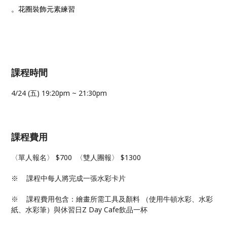
。花圈裝飾元素練習
課程時間
4/24 (五) 19:20pm ~ 21:30pm
課程費用
〈單人報名〉 $700 〈雙人團報〉 $1300
※ 課程中每人將完成一張水彩卡片
※ 課程費用包含：繪畫所需工具及顏料 （使用牛頓水彩、水彩
紙、水彩筆）與休習日Z Day Cafe飲品一杯