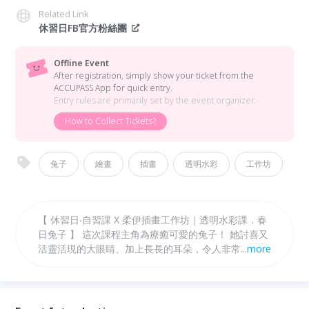
Related Link
休習日FB官方粉絲團
Offline Event
After registration, simply show your ticket from the
ACCUPASS App for quick entry.
Entry rules are primarily set by the event organizer.
How to Collect Tickets?
兔子
繪畫
插畫
透明水彩
工作坊
【 休習日‧自習課 X 柔伊插畫工作坊｜透明水彩課．春
日兔子 】 這次課程主角為療癒可愛的兔子！ 她討喜又
活靈活現的大眼睛、加上長長的耳朵，令人非常喜愛！
...
more
這次課程將練習描繪兔子毛茸茸的筆觸效果，並且加入
花圈的點綴來增添春季氣息~