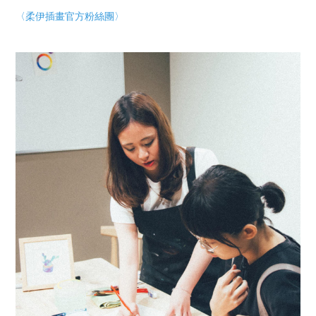
〈
柔伊插畫官方粉絲團
〉