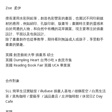
Zoe 柔伊
擅長運用水彩與鉛筆，創造色彩豐富的畫面，也嘗試不同印刷媒
材的應用，例如絹印、孔版印刷、版畫等；畫圖時主要的靈感來
自於周遭的人物，和自然中有機的花草圖案。現主要專注於插畫
設計、平面以及包裝設計。
除了畫畫創作也從事教學，期待看到無論成人或孩子，享受動手
畫畫的樂趣。
英國 創意藝術大學 插畫系 碩士
英國 Dumpling Heart 台灣小吃 x 創意市集
英國 Reading Book Fair 英國 UCA 畢業展
合作對象
SLL 簡單生活實驗室 / illuBase 插畫人基地 / 雄獅星空 / 白黑生活
茶 / 菜鳥咖啡 / 愛藝享 / 誠品書店 / 左岸咖啡館 / 休習日Z Day
Cafe
展覽