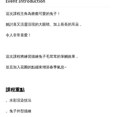
Event Introduction
這次課程主角為療癒可愛的兔子！
她討喜又活靈活現的大眼睛、加上長長的耳朵，
令人非常喜愛！
這次課程將練習描繪兔子毛茸茸的筆觸效果，
並且加入花圈的點綴來增添春季氣息~
課程重點
。水彩渲染技法
。兔子外型描繪