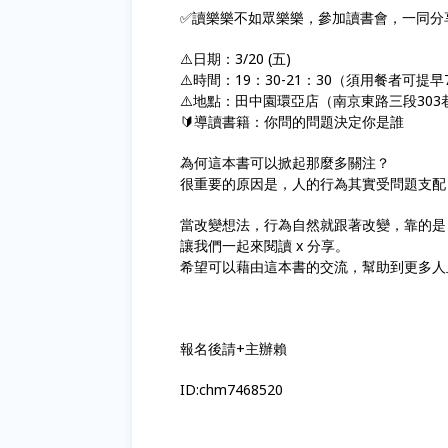
✅讀樂樂不如眾樂樂，參加讀書會，一同分
⚠️日期：3/20 (五)
⚠️時間：19：30-21：30（須用餐者可提早
⚠️地點：田中園環亞店（南京東路三段303巷
🔰導讀書籍：你問的問題決定你是誰
為何這本書可以掀起那麼多關注？
很重要的原因是，人的行為其實受問題支配
當改變想法，行為自然就跟著改變，靠的是
讓我們一起來閱讀 x 分享。
希望可以藉由這本書的交流，幫助到更多人
報名後請+主辦賴
ID:chm7468520