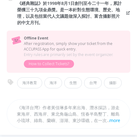
《經典雜誌》於1998年8月1日創刊至今二十一年，累計
榮獲三十九項金鼎獎。是一本針對生態環境、歷史、地
理，以及包括當代人文議題做深入探討、富含攝影照片
的中文月刊。
Offline Event
After registration, simply show your ticket from the
ACCUPASS App for quick entry.
Entry rules are primarily set by the event organizer.
How to Collect Tickets?
海洋教育
海洋
生態
台灣
攝影
《海洋台灣》作者黃佳琳多年來出海、潛水採訪，游走
東海岸、西海岸、東北角龜山島、恆春半島墾丁、離島
小琉球、綠島、蘭嶼、澎湖、東沙環礁，在一次次的環
...
more
島重遊中，看見生物們的驚喜、震撼，進而為牠們擔
憂，也為生活在這片土地上的我們感到愧疚、憤怒與無