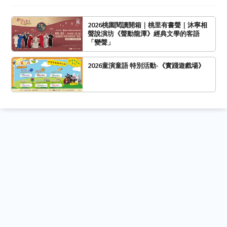
2026桃園閱讀開箱｜桃里有書聲｜沐寧相
聲說演坊《聲動龍潭》經典文學的客語
「變聲」
2026童演童語 特別活動-《實踐遊戲場》