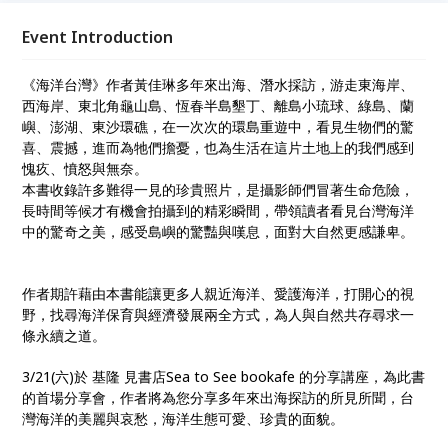
奈。 《海洋台灣》收錄許多難得一見的珍貴照片，是
攝影師們冒著生命危險，長時間等候才有機會拍攝到的
Event Introduction
精彩瞬間，帶領讀者看見台灣海洋中的驚奇之美，感受
島嶼的驚豔與嘆息，面對大自然更感謙卑。
《海洋台灣》作者黃佳琳多年來出海、潛水採訪，游走東海岸、
西海岸、東北角龜山島、恆春半島墾丁、離島小琉球、綠島、蘭
嶼、澎湖、東沙環礁，在一次次的環島重遊中，看見生物們的驚
喜、震撼，進而為牠們擔憂，也為生活在這片土地上的我們感到
愧疚、憤怒與無奈。
本書收錄許多難得一見的珍貴照片，是攝影師們冒著生命危險，
長時間等候才有機會拍攝到的精彩瞬間，帶領讀者看見台灣海洋
中的驚奇之美，感受島嶼的驚豔與嘆息，面對大自然更感謙卑。
作者期許藉由本書能讓更多人親近海洋、愛護海洋，打開心的視
野，找尋海洋保育與經濟發展兩全方式，為人與自然共存尋求一
條永續之道。
3/21(六)於 基隆 見書店Sea to See bookafe 的分享講座，為此書
的首場分享會，作者將為您分享多年來出海探訪的所見所聞，台
灣海洋的美麗與哀愁，海洋生態可愛、珍貴的面貌。