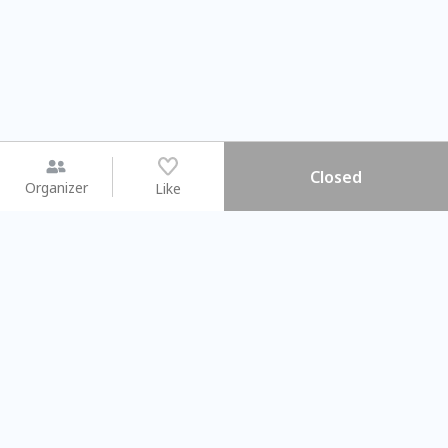
Closed
Organizer
Like
You may like
2026.08.15 (Sat) - 08.22 (Sat)
2026.08.15 (Sat) - 08.