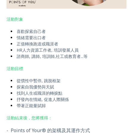
活動對象
喜歡探索自己者
情緒需要出口者
正值轉換跑道或職涯者
HR人力資源工作者, 培訓發展人員
諮商師,
講師, 培訓師,社工或教育者...等
活動目標
從慣性中暫停, 跳脫框架
探索自我優勢與天賦
找到人生或職涯的轉捩點
抒發內在情緒, 促進人際關係
帶著正能量賦歸
活動結束後，您將獲得：
- Points of Your®
的架構及其運作方式