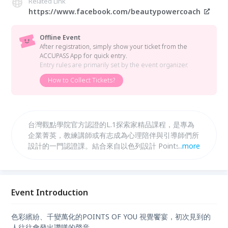
Related Link
https://www.facebook.com/beautypowercoach
Offline Event
After registration, simply show your ticket from the
ACCUPASS App for quick entry.
Entry rules are primarily set by the event organizer.
How to Collect Tickets?
台灣觀點學院官方認證的L.1探索家精品課程，是專為
企業菁英，教練講師或有志成為心理陪伴與引導師們所
設計的一門認證課。結合來自以色列設計 Points of
...
more
You® 獨有的引導方式和具系統的體驗教學方法，課後
的線上學習，將獨特的理論，結合討論操演，讓每個學
員能熟鍊展現 Points of You® 的魅力，包括領導力，
策略願景，團隊與關係建立，職涯或事業發展等議題。
Event Introduction
為期一天的工作坊中將體驗到 Points of Your® 的方法
和工具，獨特的溝通和對話形式為您的個人生涯與專業
色彩繽紛、千變萬化的POINTS OF YOU 視覺饗宴，初次見到的
領域增添新技能
人往往會發出讚嘆的聲音。