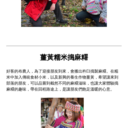
薑黃糯米搗麻糬
好客的布農人，為了迎接朋友到來，會搬出杵臼搗製麻糬。在糯
米中加入傳統食材小米，以及新興的養生作物薑黃，希望讓來到
部落的朋友，可以品嘗到截然不同的麻糬滋味，也讓大家體驗搗
麻糬的趣味，帶在回程路途上，是讓朋友們飽足溫暖的心意。