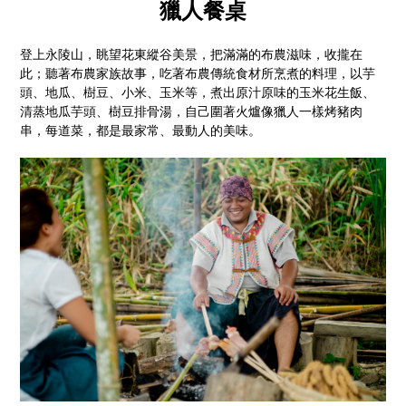
獵人餐桌
登上永陵山，眺望花東縱谷美景，把滿滿的布農滋味，收攏在
此；聽著布農家族故事，吃著布農傳統食材所烹煮的料理，以芋
頭、地瓜、樹豆、小米、玉米等，煮出原汁原味的玉米花生飯、
清蒸地瓜芋頭、樹豆排骨湯，自己圍著火爐像獵人一樣烤豬肉
串，每道菜，都是最家常、最動人的美味。