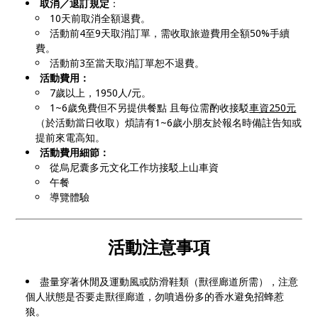
取消／退訂規定
：
10天前取消全額退費。
活動前4至9天取消訂單，需收取旅遊費用全額50%手續
費。
活動前3至當天取消訂單恕不退費。
活動費用：
7歲以上，1950人/元。
1~6歲免費但不另提供餐點 且每位需酌收接駁
車資250元
（於活動當日收取）煩請有1~6歲小朋友於報名時備註告知或
提前來電高知。
活動費用細節：
從烏尼囊多元文化工作坊接駁上山車資
午餐
導覽體驗
活動注意事項
盡量穿著休閒及運動風或防滑鞋類（獸徑廊道所需），注意
個人狀態是否要走獸徑廊道，勿噴過份多的香水避免招蜂惹
狼。