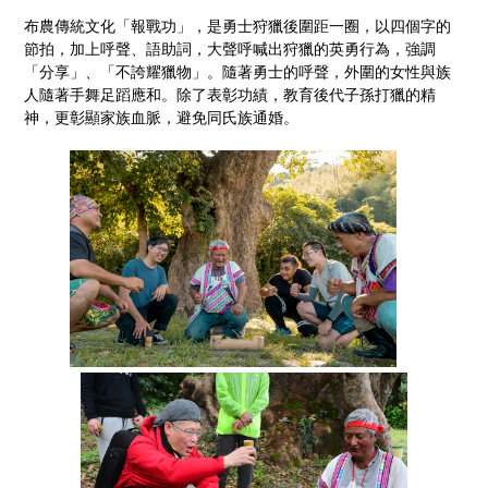
布農傳統文化「報戰功」，是勇士狩獵後圍距一圈，以四個字的
節拍，加上呼聲、語助詞，大聲呼喊出狩獵的英勇行為，強調
「分享」、「不誇耀獵物」。隨著勇士的呼聲，外圍的女性與族
人隨著手舞足蹈應和。除了表彰功績，教育後代子孫打獵的精
神，更彰顯家族血脈，避免同氏族通婚。