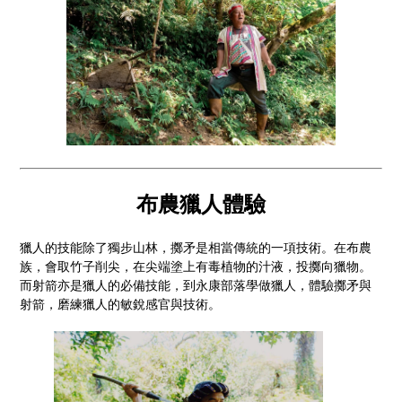
布農獵人體驗
獵人的技能除了獨步山林，擲矛是相當傳統的一項技術。在布農
族，會取竹子削尖，在尖端塗上有毒植物的汁液，投擲向獵物。
而射箭亦是獵人的必備技能，到永康部落學做獵人，體驗擲矛與
射箭，磨練獵人的敏銳感官與技術。