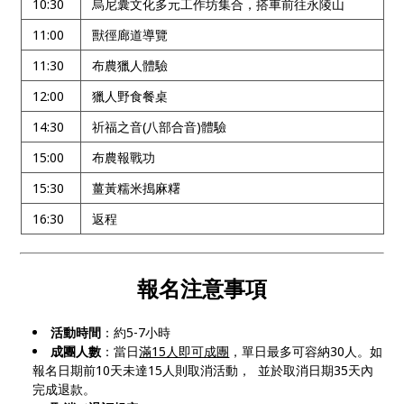
10:30
烏尼囊文化多元工作坊集合，搭車前往永陵山
11:00
獸徑廊道導覽
11:30
布農獵人體驗
12:00
獵人野食餐桌
14:30
祈福之音(八部合音)體驗
15:00
布農報戰功
15:30
薑黃糯米搗麻糬
16:30
返程
報名注意事項
活動時間
：約5-7小時
成團人數
：當日
滿15人即可成團
，單日最多可容納30人。如
報名日期前10天未達15人則取消活動， 並於取消日期35天內
完成退款。