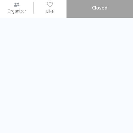
Closed
Organizer
Like
You may like
2026.08.15 (Sat) - 08.22 (Sat)
2026.08.15 (Sat) - 08
【親子手作體驗】哈東派對！
「共織宇宙」
比哈皮、東窩蕊
共織宇宙】 七
Taipei City
New Taipei Ci
#
歡迎新手
1008
9
#
植物生態瓶