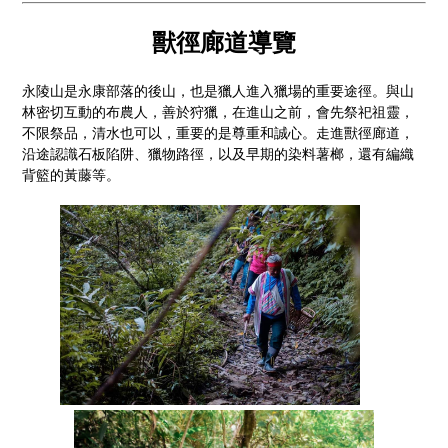
獸徑廊道導覽
永陵山是永康部落的後山，也是獵人進入獵場的重要途徑。與山
林密切互動的布農人，善於狩獵，在進山之前，會先祭祀祖靈，
不限祭品，清水也可以，重要的是尊重和誠心。走進獸徑廊道，
沿途認識石板陷阱、獵物路徑，以及早期的染料薯榔，還有編織
背籃的黃藤等。