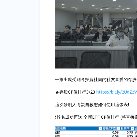
一推出就受到各投資社團的社友喜愛的存股
🔥存股CP值排行3/23
https://bit.ly/2UdZz
這次發明人將親自教您如何使用這張表❗
❗報名成功再送 全新ETF CP值排行 (將直