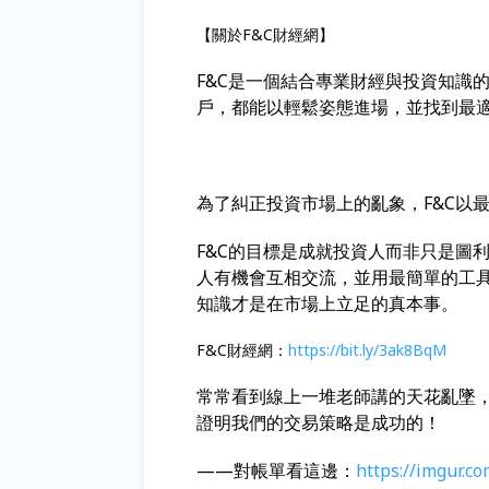
【關於F&C財經網】
F&C
是一個結合專業財經與投資知識
戶，都能以輕鬆姿態進場，並找到最
為了糾正投資市場上的亂象，F&C以
F&C
的目標是成就投資人而非只是圖
人有機會互相交流，並用最簡單的工
知識才是在市場上立足的真本事。
F&C財經網：
https://bit.ly/3ak8BqM
常常看到線上一堆老師講的天花亂墜
證明我們的交易策略是成功的！
——對帳單看這邊：
https://imgur.