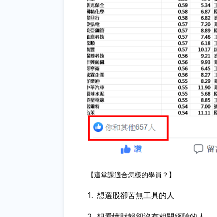
【這堂課適合怎樣的學員？】
1. 想選股卻苦無工具的人
2.
想看懂財報卻沒有相關經驗的人