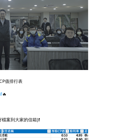
CP值排行表
Wl
🔥
接寄檔案到大家的信箱)❗