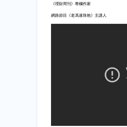
《理財周刊》專欄作家
網路節目《老馮連珠炮》主講人