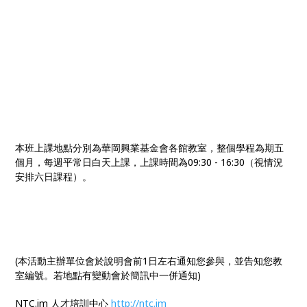
本班上課地點分別為華岡興業基金會各館教室，整個學程為期五
個月，每週平常日白天上課，上課時間為09:30 - 16:30（視情況
安排六日課程）。
(本活動主辦單位會於說明會前1日左右通知您參與，並告知您教
室編號。若地點有變動會於簡訊中一併通知)
NTC.im 人才培訓中心
http://ntc.im