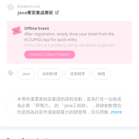
Related Link
Java菁英養成專班
Offline Event
After registration, simply show your ticket from the
ACCUPASS App for quick entry.
Entry rules are primarily set by the event organizer.
How to Collect Tickets?
java
緯創軟體
就業輔導
轉職
本專班優選業師及嚴謹的課程規劃，是為打造一位能成
為企業 『即戰力』 的 『Java工程師』 ，與緯創軟體合
作是因為目前市場規模最大的開發商，且任用條件及員
...
more
工福利都相當優渥，是值得推薦的好企業。 一定要參
與本班的理由： 1. 雙主流程式學習，就業雙保險 2. 全
業師教學，這裡學的就是職場用的 3. 從頭開始教，用
心學一定會 4. 保障就業，可以專心學習 5. 就業津貼，