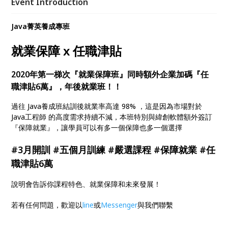
Event Introduction
等於學費半價（至緯創軟體任職） 6. 本期加碼送
Lenovo ThinkPad（IBM血統），16GB 特規
Java菁英養成專班
就業保障 x 任職津貼
2020年第一梯次『就業保障班』同時額外企業加碼『任
職津貼6萬』，年後就業班！！
過往 Java養成班結訓後就業率高達 98% ，這是因為市場對於
Java工程師 的高度需求持續不減，本班特別與緯創軟體額外簽訂
『保障就業』，讓學員可以有多一個保障也多一個選擇
#3月開訓 #五個月訓練 #嚴選課程 #保障就業 #任
職津貼6萬
說明會告訴你課程特色、就業保障和未來發展！
若有任何問題，歡迎以
line
或
Messenger
與我們聯繫