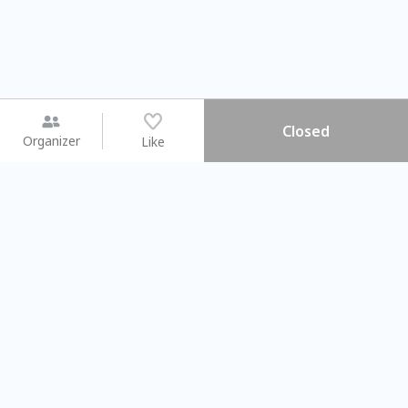
Closed
Organizer
Like
You may like
2026.08.15 (Sat) - 08.22 (Sat)
2026.08.15 (Sat) - 08
【親子手作體驗】哈東派對！
「共織宇宙」