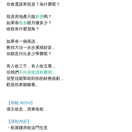
你會選誰來投資？為什麼呢？
投資房地產只能
炒房
嗎？
如果靠
租金
能月賺多少？
收租有什麼眉角？
如果有一個座談，
教你方法一步步累積財富，
你願意付出多少學費呢？
有人收三千，有人收五萬，
但我們
不向你收課程費用
，
並堅信能幫助到你的財務規劃，
歡迎你來聽聽看。
【奔馳 RUSH】
債主收息，房東收租
【課程內容】
・租屋賺房租這門生意