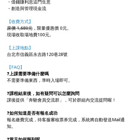
・借錢賺利息這門生意
・創造與管理現金流
【收費方式】
原價 1,680元
，限量優惠價 0元。
現場收取場地費100元。
【上課地點】
台北市信義區永吉路120巷28號
【FAQ】
❓
上課需要準備什麼嗎
不需要準備東西，準時入場即可。
❓
課程結束後，如有疑問可以怎麼詢問
課後提供「奔馳會員交流群」，可於群組內交流提問喔！
❓
如何知道是否有報名成功
報名繳費完成，待客服審核票券完成，系統將自動發送Mail通
知。
❓
當天如何報到呢