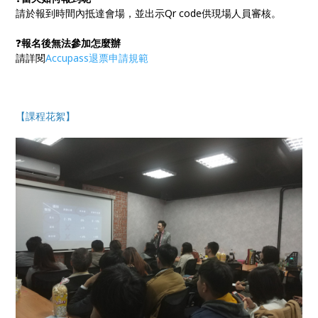
請於報到時間內抵達會場，並出示Qr code供現場人員審核。
❓
報名後無法參加怎麼辦
請詳閱
Accupass退票申請規範
【課程花絮】