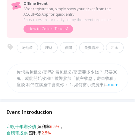
Offline Event
After registration, simply show your ticket from the
ACCUPASS App for quick entry.
Entry rules are primarily set by the event organizer.
How to Collect Tickets?
房地產
理財
顧問
免費講座
租金
你想當包租公/婆嗎? 當包租公/婆需要多少錢？ 只要30
萬，就能開始收租!? 歡迎參加「債主收息，房東收租」
座談 我們在講座中會教你： 1. 如何當小資房東賺房租
...
more
2. 如何借錢給他人賺利息 3. 如何創造與管理現金流 課
程免費線上報名，現場收取場地費100元， 我們不收高
額的課程費，也不推銷其他課程， 希望讓大家對台灣
不動產投資有更好的認識。
Event Introduction
印度十年期公債
殖利率
6.5%
，
台積電股票
殖利率
2.5%
，