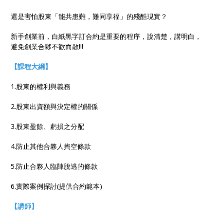
還是害怕股東「能共患難，難同享福」的殘酷現實？
新手創業前，白紙黑字訂合約是重要的程序，說清楚，講明白，
避免創業合夥不歡而散!!!
【課程大綱】
1.股東的權利與義務
2.股東出資額與決定權的關係
3.股東盈餘、虧損之分配
4.防止其他合夥人掏空條款
5.防止合夥人臨陣脫逃的條款
6.實際案例探討(提供合約範本)
【講師】