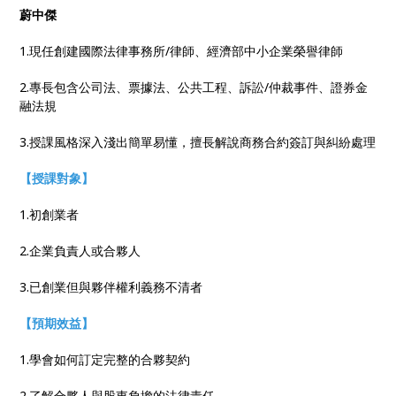
蔚中傑
1.現任創建國際法律事務所/律師、經濟部中小企業榮譽律師
2.專長包含公司法、票據法、公共工程、訴訟/仲裁事件、證券金
融法規
3.授課風格深入淺出簡單易懂，擅長解說商務合約簽訂與糾紛處理
【授課對象】
1.初創業者
2.企業負責人或合夥人
3.已創業但與夥伴權利義務不清者
【預期效益】
1.學會如何訂定完整的合夥契約
2.了解合夥人與股東負擔的法律責任