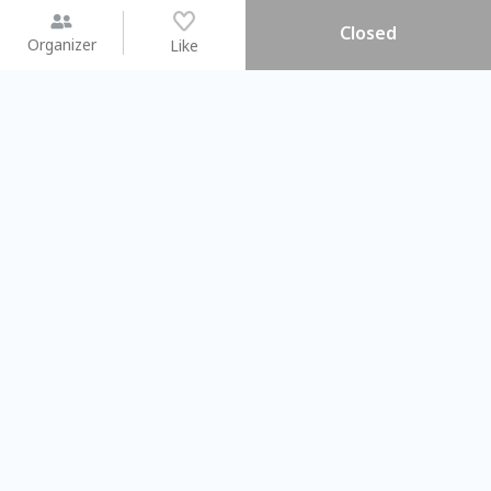
Closed
Organizer
Like
You may like
2026.08.15 (Sat) - 08.22 (Sat)
2026.08.15 (Sat) - 0
【親子手作體驗】哈東派對！
「共織宇宙」
比哈皮、東窩蕊
共織宇宙】 
Taipei City
New Taipei C
#
歡迎新手
617
5
#
植物生態瓶