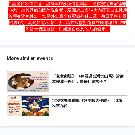
2.請各位家長注意：如有與確診病例接觸者，應依規定居家隔離
14天；如具其他自國外返台者，建議於返國14天內落實自主健康
管理並避免外出，如需外出應全程配戴外科口罩，每日早晚各量
體溫1次，期間如有不適症狀，請立即撥打免費防疫專線1922並
依指示儘速就醫，以維護自己及他人的健康。
More similar events
【兒童劇場】 《你看過台灣大山嗎》當繪
本變成一座山，會是什麼樣子？
沉浸式餐桌劇場《好美味大作戰》- 2026
秋季席位