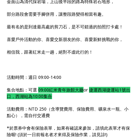
金面山為清代採岩場，上山後半段的路為特殊岩石地形，
部分路段會需要手腳併用，讓整段路變得相當有趣。
最有名的是到達最高處的剪刀石，是不可錯過的拍照打卡處！
喜愛戶外活動的你、喜愛交新朋友的你、喜愛新鮮挑戰的你，
相信我，跟著紅米走一趟，絕對不虛此行的！
活動時間：週日 09:00-14:00
集合地點：可選
09:00紅米青年旅館大廳
or
捷運西湖捷運站1號出
口，西湖站為10:00集合
活動費用：NTD 250（含導覽費用、保險費用、礦泉水一瓶、小
點心），需自付交通費
*於票券中會有保險表單，如果有確認來參加，請填此表單才有保
險喔! (須於一日前報名者才來得及保險作業，請見諒!)