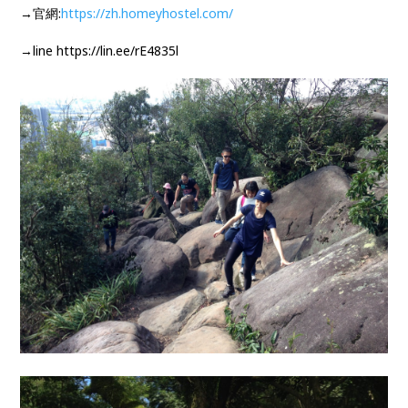
→官網:
https://zh.homeyhostel.com/
→line https://lin.ee/rE4835l