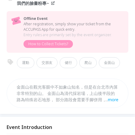
我們的臉書粉專~
Offline Event
After registration, simply show your ticket from the
ACCUPASS App for quick entry.
Entry rules are primarily set by the event organizer.
How to Collect Tickets?
運動
交朋友
健行
爬山
金面山
金面山在觀光客眼中不如象山知名，但是在台北市內算
非常特別的山。 金面山為清代採岩場，上山後半段的
路為特殊岩石地形， 部分路段會需要手腳併用，讓整
...
more
段路變得相當有趣。 最有名的是到達最高處的剪刀
石，是不可錯過的拍照打卡處！ 喜愛戶外活動的你、
喜愛交新朋友的你、喜愛新鮮挑戰的你， 相信我，跟
著紅米走一趟，絕對不虛此行的！
Event Introduction